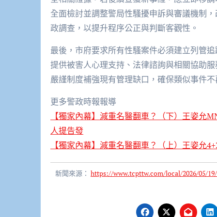
全面檢討並調整警局性騷擾申訴與審議機制，
政調查，以提升程序公正與判斷客觀性。
最後，市府要求所有性騷案件必須建立列管追
提供被害人心理支持、法律諮詢與相關協助服
嚴謹制度補強現有管理缺口，確保類似事件不
更多警政時報報導
【獨家內幕】減重名醫翻車？（下）王姿允M
人提告發
【獨家內幕】減重名醫翻車？（上）王姿允4+
新聞來源：
https://www.tcpttw.com/local/2026/05/19