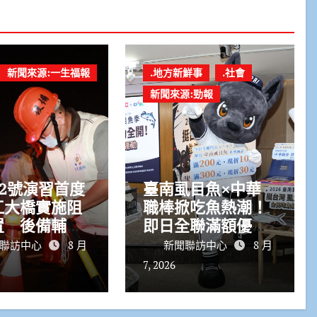
新聞來源:一生福報
.地方新鮮事
.社會
新聞來源:勁報
2號演習首度
臺南虱目魚×中華
江大橋實施阻
職棒掀吃魚熱潮！
置 後備輔導
即日全聯滿額優惠
協力支援作戰
再抽棒球好禮
聯訪中心
8 月
新聞聯訪中心
8 月
7, 2026