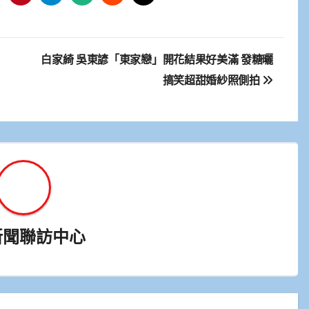
白家綺 吳東諺「東家戀」開花結果好美滿 發糖曬
搞笑超甜婚紗照側拍
新聞聯訪中心