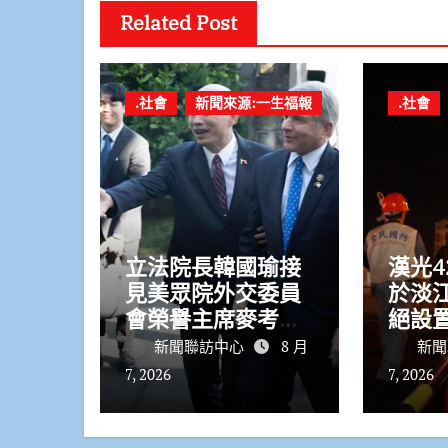
Related Post
.社會
新聞來源:一生福報
.社會
立法院長韓國瑜接
漢光4
見美眾院外交委員
於淡
會榮譽主席麥考爾
絕設
深化臺美交流
幹部
新聞聯訪中心
8 月
新聞
7, 2026
7, 2026