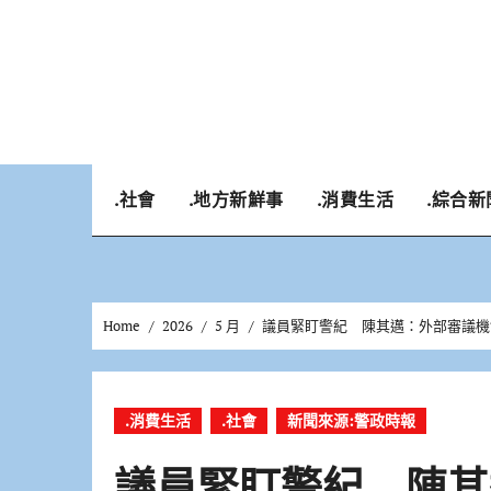
Skip
to
content
.社會
.地方新鮮事
.消費生活
.綜合新
Home
2026
5 月
議員緊盯警紀 陳其邁：外部審議機
.消費生活
.社會
新聞來源:警政時報
議員緊盯警紀 陳其