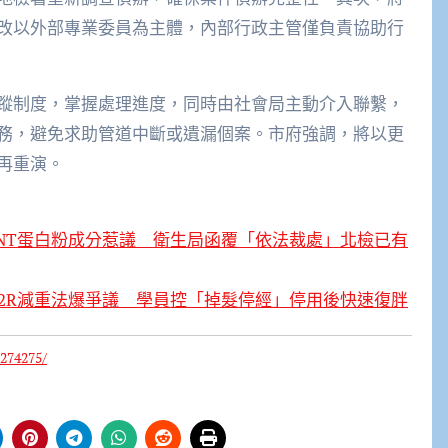
改以外部專業委員為主體，內部行政主管僅負責協助行
蹤制度，掌握處理進度，同時由社會局主動介入聯繫，
務，避免求助管道中斷或遺漏個案。市府強調，將以更
再重演。
NT蛋白粉成分惹議 衛生局函覆「依法裁處」北檢已有
2R減重法爆爭議 學員控「掉髮停經」停用後快速復胖
/274275/