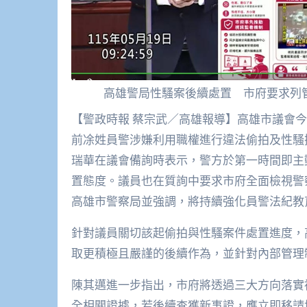
高雄警局性騷案後續處置 市府要求列
【警政時報 蔡宗武／高雄報導】高雄市議會今（19）日進行總質詢，焦點集中於警紀管理議題，針對
前凃姓員警涉嫌利用職權進行違法偷拍及性騷
瑞華在議會備詢時表示，警方於第一時間即主
置態度。議員也在質詢中要求市府全面檢視警
高雄市警察局並強調，將持續強化員警法紀教
針對議員關切該起偷拍與性騷案件處置進度，
取更積極且嚴謹的後續作為，並針對內部管理
陳其邁進一步指出，市府將透過三大方向落實
全相關證據，若後續查獲新事證，應立即移請