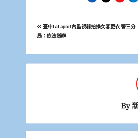
文
臺中LaLaport內監視器拍攝女客更衣 警三分
章
局：依法送辦
導
覽
By