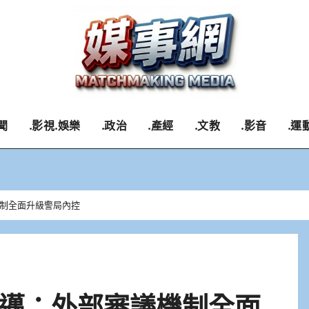
聞
.影視.娛樂
.政治
.產經
.文教
.影音
.運
制全面升級警局內控
邁：外部審議機制全面