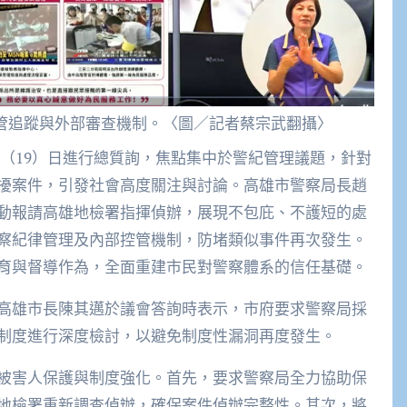
管追蹤與外部審查機制。〈圖／記者蔡宗武翻攝〉
擾案件，引發社會高度關注與討論。高雄市警察局長趙
動報請高雄地檢署指揮偵辦，展現不包庇、不護短的處
察紀律管理及內部控管機制，防堵類似事件再次發生。
育與督導作為，全面重建市民對警察體系的信任基礎。
高雄市長陳其邁於議會答詢時表示，市府要求警察局採
制度進行深度檢討，以避免制度性漏洞再度發生。
被害人保護與制度強化。首先，要求警察局全力協助保
地檢署重新調查偵辦，確保案件偵辦完整性。其次，將