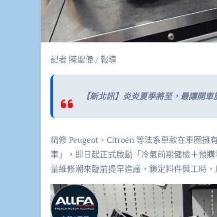
記者 陳聖偉 / 報導
【新北訊】炎炎夏季將至，最讓開車
精修 Peugeot、Citroën 等法系車款在
車」，即日起正式啟動「冷氣前期健檢＋預購
量維修潮來臨前提早進廠，鎖定料件與工時，