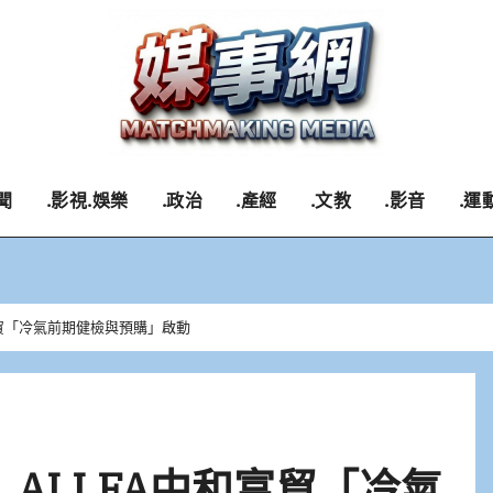
聞
.影視.娛樂
.政治
.產經
.文教
.影音
.運
富貿「冷氣前期健檢與預購」啟動
ALLFA中和富貿「冷氣