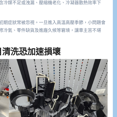
含冷媒不足或洩漏、壓縮機老化、冷凝器散熱效率下
初期症狀常被忽視。一旦進入高溫高壓季節，小問題會
修冷氣、零件缺貨及進廠久候等窘境，讓車主苦不堪
目清洗恐加速損壞