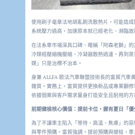
使用刷子毫章法地胡亂刷洗散熱片，可能造成
系統壓力過高，加速原本就已經老化、瀕臨故障的
在法系車市場深具口碑、暱稱「阿森老獅」的
冷媒經壓縮機壓縮、冷凝器散熱過濾，再到蒸
媒」只是治標不治本。
身兼 ALLFA 歐法汽車聯盟技術長的富貿
雜質。實務上，富貿提供更換新品或專業翻修
依據個案與客戶需求量身打造安全且耐用的方
前期健檢核心價值：提前卡位，握有夏日「優
為了不讓車主陷入「等待、高溫、焦慮」的惡性
與零件預購。富貿強調，提前預購與健檢，車