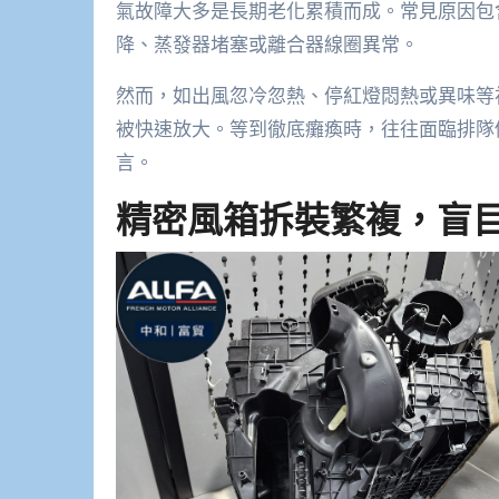
氣故障大多是長期老化累積而成。常見原因包
降、蒸發器堵塞或離合器線圈異常。
然而，如出風忽冷忽熱、停紅燈悶熱或異味等
被快速放大。等到徹底癱瘓時，往往面臨排隊
言。
精密風箱拆裝繁複，盲