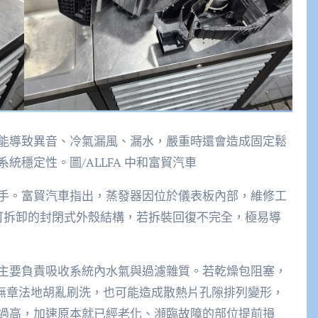
能導致異音、冷氣漏風、漏水，嚴重時還會造成固定鬆
穩定性。圖/ALLFA 中和富貿汽車
手。富貿汽車指出，蒸發器因位於儀表板內部，維修工
不可拆卸的封閉式外殼結構，若拆裝回復不完全，極易導
主要負責吸收系統內水氣與過濾雜質。若乾燥包阻塞，
無章法地胡亂刷洗，也可能造成散熱片孔隙排列變形，
過高，加速原本就已經老化、瀕臨故障的部位提前損