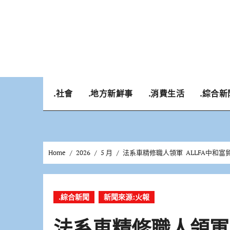
Skip
to
content
.社會
.地方新鮮事
.消費生活
.綜合新
Home
2026
5 月
法系車精修職人領軍 ALLFA中和
.綜合新聞
新聞來源:火報
法系車精修職人領軍 