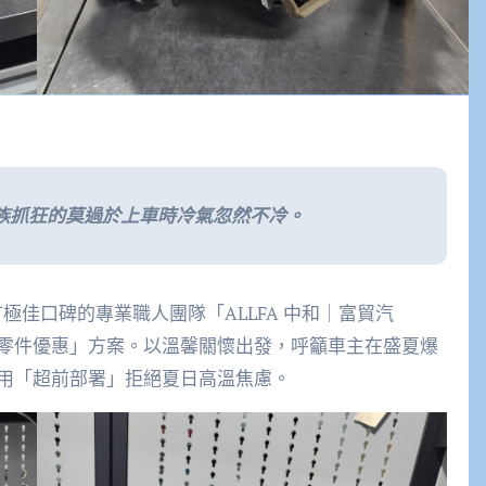
族抓狂的莫過於上車時冷氣忽然不冷。
車圈擁有極佳口碑的專業職人團隊「ALLFA 中和｜富貿汽
零件優惠」方案。以溫馨關懷出發，呼籲車主在盛夏爆
用「超前部署」拒絕夏日高溫焦慮。