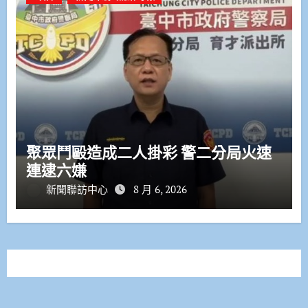
聚眾鬥毆造成二人掛彩 警二分局火速
連逮六嫌
新聞聯訪中心
8 月 6, 2026