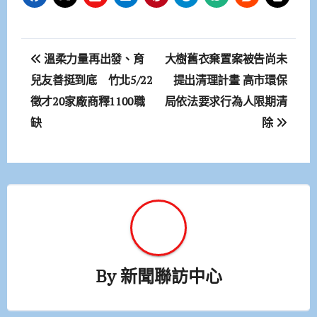
文
溫柔力量再出發、育
大樹舊衣棄置案被告尚未
章
兒友善挺到底 竹北5/22
提出清理計畫 高市環保
徵才20家廠商釋1100職
局依法要求行為人限期清
導
缺
除
覽
By
新聞聯訪中心