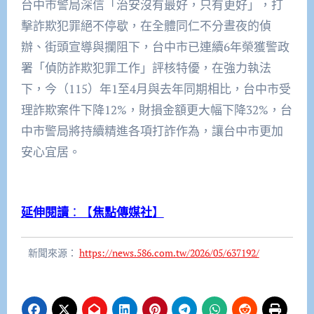
台中市警局深信「治安沒有最好，只有更好」，打
擊詐欺犯罪絕不停歇，在全體同仁不分晝夜的偵
辦、街頭宣導與攔阻下，台中市已連續6年榮獲警政
署「偵防詐欺犯罪工作」評核特優，在強力執法
下，今（115）年1至4月與去年同期相比，台中市受
理詐欺案件下降12%，財損金額更大幅下降32%，台
中市警局將持續精進各項打詐作為，讓台中市更加
安心宜居。
延伸閱讀
：【
焦點傳媒社
】
新聞來源：
https://news.586.com.tw/2026/05/637192/