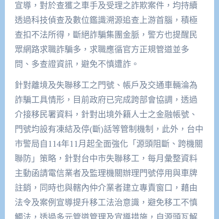
宣導，對於查獲之車手及受理之詐欺案件，均持續
透過科技偵查及數位鑑識溯源追查上游首腦，積極
查扣不法所得，斷絕詐騙集團金脈，警方也提醒民
眾網路求職詐騙多，求職應循官方正規管道並多
問、多查證資訊，避免不慎遭詐。
針對離境及失聯移工之門號、帳戶及交通車輛淪為
詐騙工具情形，目前政府已完成跨部會協調，透過
介接移民署資料，針對出境外籍人士之金融帳號、
門號均設有凍結及停(斷)話等管制機制，此外，台中
市警局自114年11月起全面強化「源頭阻斷、跨機關
聯防」策略，針對台中市失聯移工，每月彙整資料
主動函請電信業者及監理機關辦理門號停用與車牌
註銷，同時也與轄內仲介業者建立專責窗口，藉由
法令及案例宣導提升移工法治意識，避免移工不慎
觸法，透過多元管道管理及宣導措施，自源頭瓦解