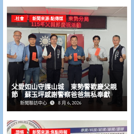
.社會
新聞來源:點傳媒
父愛如山守護山城 東勢警歡慶父親
節 蘇玉坪感謝警察爸爸無私奉獻
新聞聯訪中心
8 月 6, 2026
.頭條
新聞來源:焦點時報