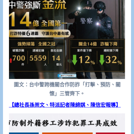
圖文：台中警跨機關合作防詐「打擊、預防、關
懷」三管齊下。
【總社長孫崇文、特派記者陳綿娸
、陳信宏
報導】