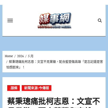
Skip
to
content
Home
2026
5 月
蔡秉璁痛批柯志恩：文宣不見黨徽，配合藍營傷高雄「是忘記還是害
怕想起來」！
.頭條
新聞來源:今傳媒
蔡秉璁痛批柯志恩：文宣不