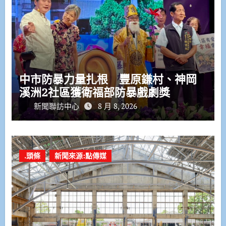
中市防暴力量扎根 豐原鎌村、神岡
溪洲2社區獲衛福部防暴戲劇獎
新聞聯訪中心
8 月 8, 2026
.頭條
新聞來源:點傳媒