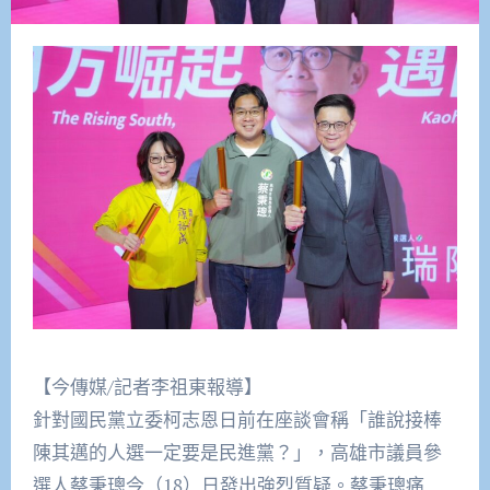
【今傳媒/記者李祖東報導】
針對國民黨立委柯志恩日前在座談會稱「誰說接棒
陳其邁的人選一定要是民進黨？」，高雄市議員參
選人蔡秉璁今（18）日發出強烈質疑。蔡秉璁痛