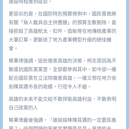
建設時程遭到延宕。
更惡劣的是，在國防特別預算條例中，國民黨竟將
有關「無人載具自主供應鏈」的預算全數刪除，直
接扼殺了高雄航太、扣件、造船等在地傳統產業的
大筆訂單，更斷送了地方產業轉型升級的絕佳機
會。
蔡秉璁強調，這些傷害高雄的決策，柯志恩因為不
敢違抗國民黨黨意，全部都參與其中，如今卻一邊
配合國民黨在立法院傷害高雄，一邊又想在地方收
割陳其邁市長的政績，行徑令人不齒。
高雄的未來不能交給不敢捍衛高雄利益、不敢表明
自己政黨的人
蔡秉璁最後強調，「誰說接棒陳其邁的一定要民進
黨？」這個問題的答案其實顯而易見。高雄的未