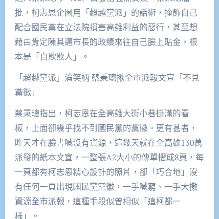
批，柯志恩企圖用「超越黨派」的話術，掩飾自己
配合國民黨在立法院損害高雄利益的惡行，甚至想
藉由肯定陳其邁市長的政績來往自己臉上貼金，根
本是「自欺欺人」。
「超越黨派」淪笑柄 蔡秉璁揪全市派報文宣「不見
黨徽」
蔡秉璁指出，柯志恩在全高雄大街小巷掛滿的看
板，上面卻幾乎找不到國民黨的黨徽。更有甚者，
昨天才在臉書喊沒有資源，這幾天就在全高雄130萬
派發的紙本文宣，一整張A2大小的傳單摺成8頁，每
一頁都有柯志恩精心設計的照片，卻「巧合地」沒
有任何一頁出現國民黨黨徽，一手喊窮、一手大撒
資源全市派報，這種手段似曾相似「這柯都一
樣」。