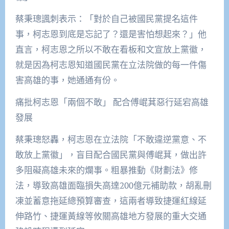
蔡秉璁諷刺表示：「對於自己被國民黨提名這件
事，柯志恩到底是忘記了？還是害怕想起來？」他
直言，柯志恩之所以不敢在看板和文宣放上黨徽，
就是因為柯志恩知道國民黨在立法院做的每一件傷
害高雄的事，她通通有份。
痛批柯志恩「兩個不敢」 配合傅崐萁惡行延宕高雄
發展
蔡秉璁怒轟，柯志恩在立法院「不敢違逆黨意、不
敢放上黨徽」，盲目配合國民黨與傅崐萁，做出許
多阻礙高雄未來的爛事。粗暴推動《財劃法》修
法，導致高雄面臨損失高達200億元補助款，胡亂刪
凍並蓄意拖延總預算審查，這兩者導致捷運紅線延
伸路竹、捷運黃線等攸關高雄地方發展的重大交通