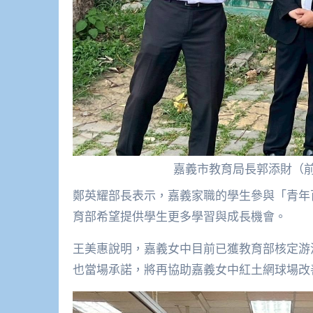
嘉義市教育局長郭添財（
鄭英耀部長表示，嘉義家職的學生參與「青年
育部希望提供學生更多學習與成長機會。
王美惠說明，嘉義女中目前已獲教育部核定游
也當場承諾，將再協助嘉義女中紅土網球場改善