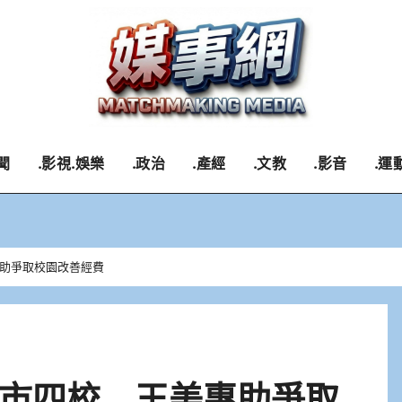
聞
.影視.娛樂
.政治
.產經
.文教
.影音
.運
助爭取校園改善經費
市四校 王美惠助爭取