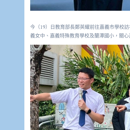
今（19）日教育部長鄭英耀前往嘉義市學校
義女中、嘉義特殊教育學校及蘭潭國小，關心