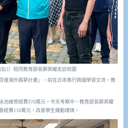
前右2）陪同教育部長鄭英耀走訪校園
百億海外圓夢計畫」，前往日本進行跨國學習交流。教
泳池維修經費370萬元。今天考察中，教育部長鄭英耀
經費110萬元，改善學生運動環境。