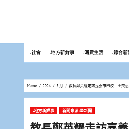
Skip
to
content
.社會
.地方新鮮事
.消費生活
.綜合新
Home
2026
5 月
教長鄭英耀走訪嘉義市四校 王美惠
.地方新鮮事
新聞來源:墨新聞
教長鄭英耀走訪嘉義