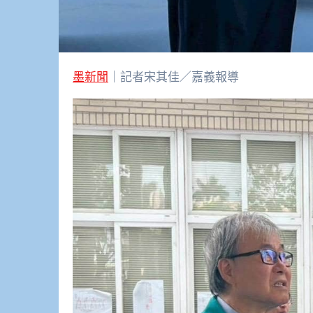
墨新聞
｜記者宋其佳／嘉義報導