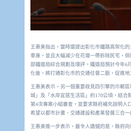
王惠美指出，當時還提出彰化市鐵路高架化的
車庫，並且大幅減少在花壇一帶拆除民宅，保
部鐵道局綜合規劃及環評。鐵道局預計今年6
化後，將打通彰化市的交通任督二脈，促進地
王惠美表示，另一個重要政見四引擎的示範區
城」及「水岸宜居生活區」約170公頃，結
第4次專案小組審查，並要求縣府補充說明人
希望以都市計畫、交通建設和產業發展三合一
王惠美進一步表示，最令人遺憾的是，縣府向