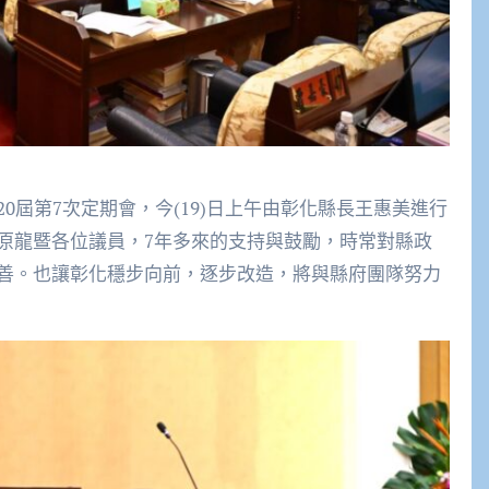
0屆第7次定期會，今(19)日上午由彰化縣長王惠美進行
原龍暨各位議員，7年多來的支持與鼓勵，時常對縣政
善。也讓彰化穩步向前，逐步改造，將與縣府團隊努力