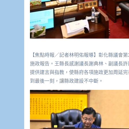
【焦點時報／記者林明佑報導】彰化縣議會第2
施政報告。王縣長感謝議長謝典林、副議長許
提供建言與指教，使縣府各項施政更加周延完
到最後一刻，讓縣政建設不中斷。