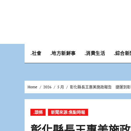
Skip
to
content
.社會
.地方新鮮事
.消費生活
.綜合新
Home
2026
5 月
彰化縣長王惠美施政報告 捷運到彰
.頭條
新聞來源:焦點時報
彰化縣長王惠美施政