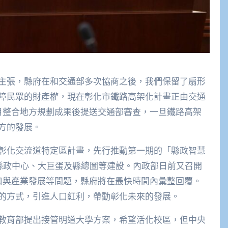
主張，縣府在和交通部多次協商之後，我們保留了扇形
障民眾的財產權，現在彰化市鐵路高架化計畫正由交通
月整合地方規劃成果後提送交通部審查，一旦鐵路高架
方的發展。
彰化交流道特定區計畫，先行推動第一期的「縣政智慧
合縣政中心、大巨蛋及縣總圖等建設。內政部日前又召開
口與產業發展等問題，縣府將在最快時間內彙整回覆。
的方式，引進人口紅利，帶動彰化未來的發展。
教育部提出接管明道大學方案，希望活化校區，但中央