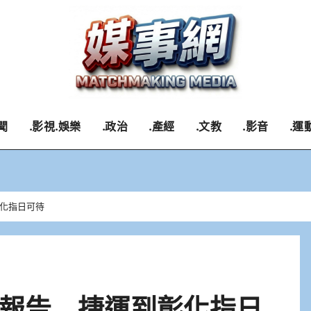
聞
.影視.娛樂
.政治
.產經
.文教
.影音
.運
化指日可待
報告 捷運到彰化指日