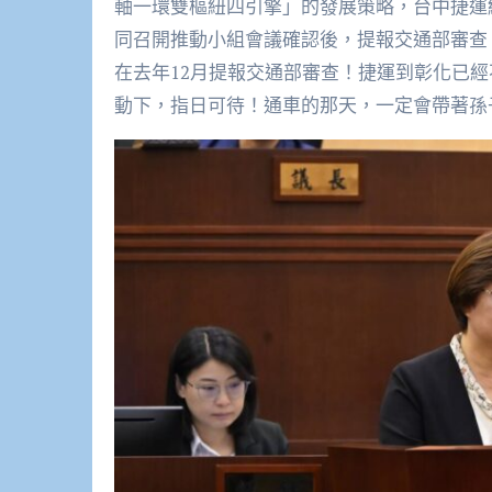
軸一環雙樞紐四引擎」的發展策略，台中捷運
同召開推動小組會議確認後，提報交通部審查
在去年12月提報交通部審查！捷運到彰化已
動下，指日可待！通車的那天，一定會帶著孫