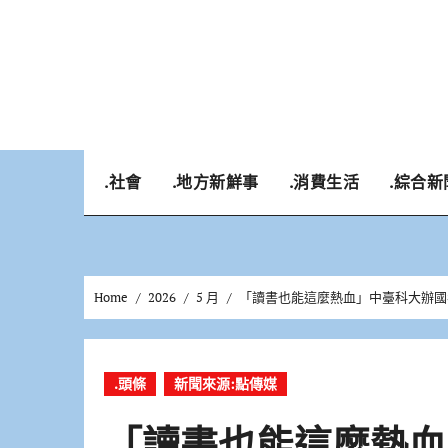
Skip
to
content
.社會
.地方新鮮事
.消費生活
.綜合新
Home
2026
5 月
「讀書也能這麼熱血」中臺科大辦國
.頭條
新聞來源:點傳媒
「讀書也能這麼熱血