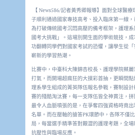
【 News586/記者黃秀卿報導】面對全球
子順利通過國家專技高考、投入臨床第一線，
為打破傳統國考沉悶高壓的備考框架，護理系
國考大挑戰」。這場別開生面的學術競技，成
功翻轉同學們對國家考試的恐懼，讓學生從「
嶄新的學習熱潮。
比賽中，中臺科大陳錦杏校長、護理學院蔡麗
打氣，而開場超瘋狂的大摸彩首抽，更瞬間點
理系學生組成的菁英隊伍報名參戰，賽制設計
賽的殘酷淘汰賽，每一支隊伍皆全神貫注，拼
最令人血脈噴張的是，在爭奪四強資格時竟出
名單。而在壓軸的搶答PK環節中，各隊不僅
局，每當選手精準答對艱澀的護理考題，全場
抗壓性與臨場反應。