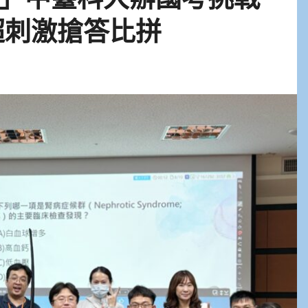
超刺激搶答比拼