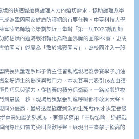
醫療環境的快速變遷與護理人力的迫切需求，協助護理系學
已成為鞏固國家健康防護網的首要任務。中臺科技大學
陳韋陸老師精心策劃於近日舉辦「第一屆TOP5護理師
功將枯燥的題海戰術轉化為熱血沸騰的團隊PK賽，更成
害怕國考」蛻變為「敢於挑戰國考」，為校園注入一股
雲院長與護理系邱子倩主任皆親臨現場為參賽學子加油
燃全場師生的熱情與戰鬥力。本次賽事共吸引16支由護
極具巧思與張力，從初賽的積分保衛戰，一路廝殺進複
鬥到最後一秒，現場氣氛緊張到連呼吸都不敢太大聲。
現同分僵局，最終透過極度刺激的生死戰PK才決定晉級
比拼專業知識的熟悉度，更靈活運用「王牌策略」逆轉戰
瞬間爆出如雷的尖叫與歡呼聲，展現出中臺學子極高的