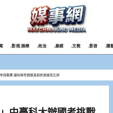
聞
.影視.娛樂
.政治
.產經
.文教
.影音
.運
考挑戰賽 讓枯燥考題變身超刺激搶答比拼
」中臺科大辦國考挑戰