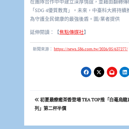
在團隊合作中中建立深厚情誼，並藉由翻轉傳
「SDG 4優質教育」。未來，中臺科大將持
為守護全民健康的最強後盾。圖/業者提供
延伸閱讀：【
焦點傳媒社
】
新聞來源：
https://news.586.com.tw/2026/05/637277/
文
初夏最療癒茶香登場 TEA TOP推「白毫烏龍
章
列」第二杯半價
導