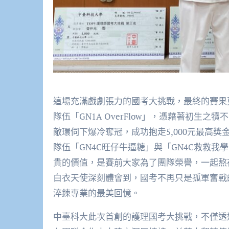
這場充滿戲劇張力的國考大挑戰，最終的賽果
隊伍「GN1A OverFlow」，憑藉著初
敵環伺下爆冷奪冠，成功抱走5,000元最高
隊伍「GN4C旺仔牛逼糖」與「GN4C救救
貴的價值，是賽前大家為了團隊榮譽，一起熬
白衣天使深刻體會到，國考不再只是孤軍奮戰
淬鍊專業的最美回憶。
中臺科大此次首創的護理國考大挑戰，不僅透