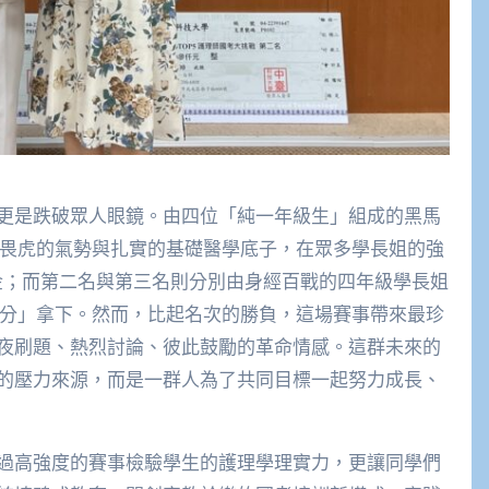
更是跌破眾人眼鏡。由四位「純一年級生」組成的黑馬
生之犢不畏虎的氣勢與扎實的基礎醫學底子，在眾多學長姐的強
獎金；而第二名與第三名則分別由身經百戰的四年級學長姐
我學分」拿下。然而，比起名次的勝負，這場賽事帶來最珍
夜刷題、熱烈討論、彼此鼓勵的革命情感。這群未來的
的壓力來源，而是一群人為了共同目標一起努力成長、
過高強度的賽事檢驗學生的護理學理實力，更讓同學們