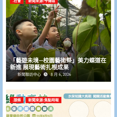
.社會
新聞來源:今傳媒
「藝遊未境—校園藝術祭」美力蝶道在
新進 展現藝術扎根成果
新聞聯訪中心
8 月 6, 2026
.頭條
新聞來源:焦點時報