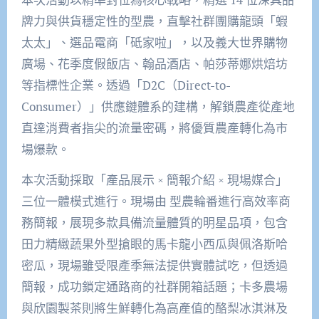
牌力與供貨穩定性的型農，直擊社群團購龍頭「蝦
太太」、選品電商「砥家啦」，以及義大世界購物
廣場、花季度假飯店、翰品酒店、帕莎蒂娜烘焙坊
等指標性企業。透過「D2C（Direct-to-
Consumer）」供應鏈體系的建構，解鎖農產從產地
直達消費者指尖的流量密碼，將優質農產轉化為市
場爆款。
本次活動採取「產品展示 × 簡報介紹 × 現場媒合」
三位一體模式進行。現場由 型農輪番進行高效率商
務簡報，展現多款具備流量體質的明星品項，包含
田力精緻蔬果外型搶眼的馬卡龍小西瓜與佩洛斯哈
密瓜，現場雖受限產季無法提供實體試吃，但透過
簡報，成功鎖定通路商的社群開箱話題；卡多農場
與欣園製茶則將生鮮轉化為高產值的酪梨冰淇淋及