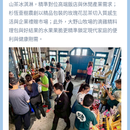
山茶冰淇淋，精準對位高端飯店與休閒產業需求；
杉恆壹樹農創以精品包裝的玫瑰花蕊茶切入質感生
活與企業禮贈市場；此外，大野山牧場的滴雞精料
理包與好結果的水果果脆更精準鎖定現代家庭的便
利與健康剛需。