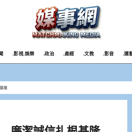
聞
.影視.娛樂
.政治
.產經
.文教
.影音
.運
基隆
 廉潔誠信扎根基隆