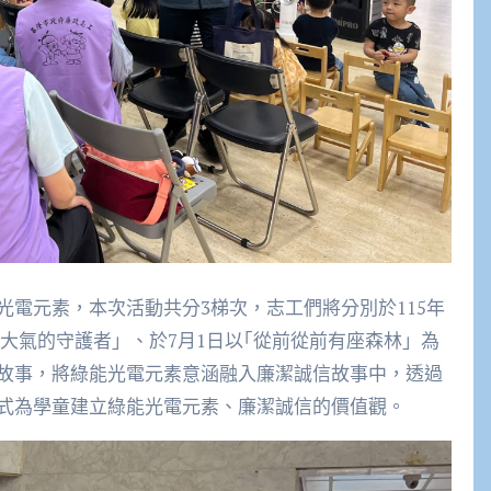
電元素，本次活動共分3梯次，志工們將分別於115年
以｢大氣的守護者」、於7月1日以｢從前從前有座森林」為
故事，將綠能光電元素意涵融入廉潔誠信故事中，透過
式為學童建立綠能光電元素、廉潔誠信的價值觀。