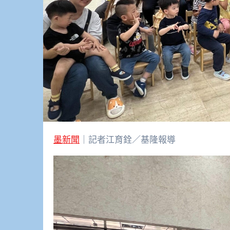
墨新聞
｜記者江育銓／基隆報導