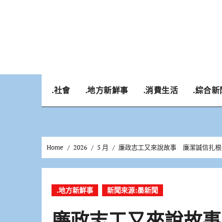
Skip
to
content
.社會
.地方新鮮事
.消費生活
.綜合新
Home
2026
5 月
廉政志工又來說故事 廉潔誠信扎根
.地方新鮮事
新聞來源:墨新聞
廉政志工又來說故事