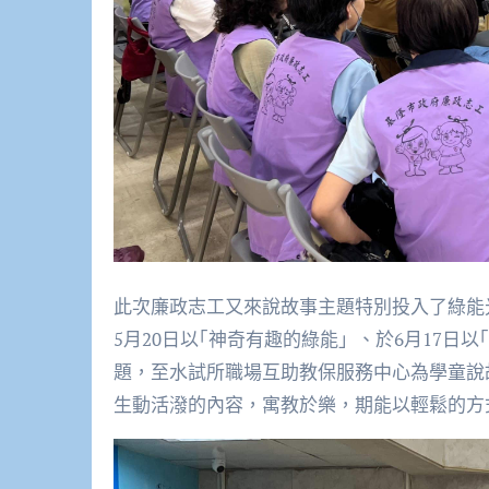
此次廉政志工又來說故事主題特別投入了綠能光
5月20日以｢神奇有趣的綠能」、於6月17日
題，至水試所職場互助教保服務中心為學童說
生動活潑的內容，寓教於樂，期能以輕鬆的方