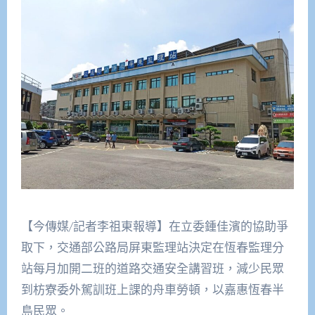
【今傳媒/記者李祖東報導】在立委鍾佳濱的協助爭
取下，交通部公路局屏東監理站決定在恆春監理分
站每月加開二班的道路交通安全講習班，減少民眾
到枋寮委外駕訓班上課的舟車勞頓，以嘉惠恆春半
島民眾。