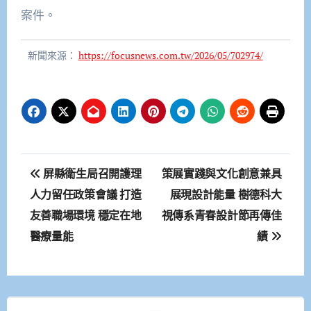
案件。
新聞來源：
https://focusnews.com.tw/2026/05/702974/
文
屏縣衛生局召開護理
策展實踐與文化創意兼具
章
人力留任政策會議 打造
展現設計能量 樹德科大
友善職場環境 穩定在地
視傳系青春設計節再傳佳
導
醫療量能
績
覽