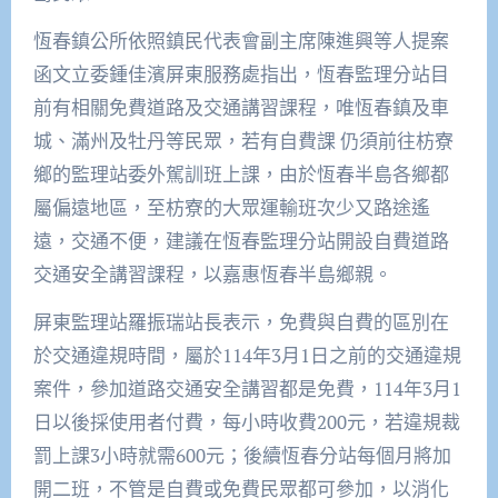
恆春鎮公所依照鎮民代表會副主席陳進興等人提案
函文立委鍾佳濱屏東服務處指出，恆春監理分站目
前有相關免費道路及交通講習課程，唯恆春鎮及車
城、滿州及牡丹等民眾，若有自費課 仍須前往枋寮
鄉的監理站委外駕訓班上課，由於恆春半島各鄉都
屬偏遠地區，至枋寮的大眾運輸班次少又路途遙
遠，交通不便，建議在恆春監理分站開設自費道路
交通安全講習課程，以嘉惠恆春半島鄉親。
屏東監理站羅振瑞站長表示，免費與自費的區別在
於交通違規時間，屬於114年3月1日之前的交通違規
案件，參加道路交通安全講習都是免費，114年3月1
日以後採使用者付費，每小時收費200元，若違規裁
罰上課3小時就需600元；後續恆春分站每個月將加
開二班，不管是自費或免費民眾都可參加，以消化