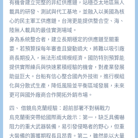
有機會建立完整的非紅供應鏈，站穩亞太地區無人
載具的研發、測試與代工基地，並融入以美國為核
心的民主軍工供應鏈。台灣更能提供整合空、海、
陸無人載具的最佳實測場域。
身為系統整合者，建立長期穩定的供應鏈至關重
要。若預算採每年審查且變動過大，將難以吸引廠
商長期投入，無法形成規模經濟。國防特別預算能
提供實際練兵與快速累積經驗的機會，對產業發展
助益巨大。台船有信心整合國內外技術，進行模組
化與分散式生產，降低風險並平衡區域發展，未來
更可與國外廠商合作開拓外銷市場。
四、 借鏡烏克蘭經驗：超前部署不對稱戰力
烏克蘭衝突帶給國際兩大啟示：第一，缺乏具備嚇
阻力的重大武器裝備，易引發侵略者的野心，但重
大裝備的籌獲期程長且昂貴。第二，雖然能以大量