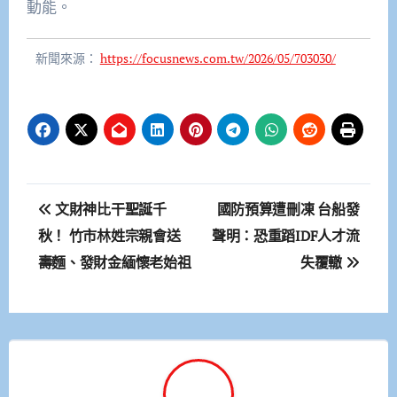
動能。
新聞來源：
https://focusnews.com.tw/2026/05/703030/
文
文財神比干聖誕千
國防預算遭刪凍 台船發
章
秋！ 竹市林姓宗親會送
聲明：恐重蹈IDF人才流
壽麵、發財金緬懷老始祖
失覆轍
導
覽