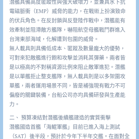
潛艦具備高度匿蹤性與強大破壞力，並兼具水下抗
電磁脈衝（EMP）威脅的能力，在戰術上扮演致命
的伏兵角色。在反封鎖與反登陸作戰中，潛艦能有
效牽制並阻滯敵方艦隊，嚇阻航空母艦戰鬥群進入
台灣東部海域，化解遭到包圍的威脅。
無人載具則具備低成本、匿蹤及數量龐大的優勢，
可對來犯敵艦進行飽和攻擊並消耗其彈藥。兩者皆
是以極高的不對稱資源比例來阻止敵軍進犯。潛艦
是以單艦拒止整支艦隊，無人載具則是以多架圍攻
單艦，兩者運用場景不同，皆是補強現有戰力不可
偏廢的關鍵裝備，台船公司亦均具備研發與生產能
力。
二、 預算凍結對潛艦後續艦建造的實質衝擊
潛艦國造首艦「海鯤軍艦」目前已進入海上測試
（SAT）後半段，預計於今年下半年交艦。在面對全