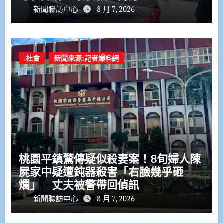
新聞聯訪中心
8 月 7, 2026
.社會
新聞來源:記者爆料網
桃園平鎮驚傳疑似殺妻案！8旬婦人陳
屍家中疑遭鈍器殺害「右臉幾乎砸
爛」 丈夫被警帶回偵訊
新聞聯訪中心
8 月 7, 2026