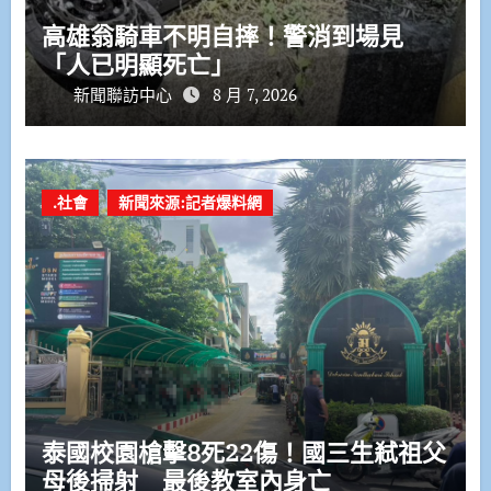
高雄翁騎車不明自摔！警消到場見
「人已明顯死亡」
新聞聯訪中心
8 月 7, 2026
.社會
新聞來源:記者爆料網
泰國校園槍擊8死22傷！國三生弒祖父
母後掃射 最後教室內身亡