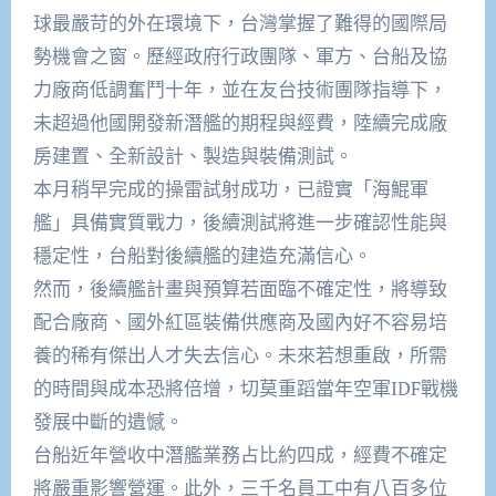
球最嚴苛的外在環境下，台灣掌握了難得的國際局
勢機會之窗。歷經政府行政團隊、軍方、台船及協
力廠商低調奮鬥十年，並在友台技術團隊指導下，
未超過他國開發新潛艦的期程與經費，陸續完成廠
房建置、全新設計、製造與裝備測試。
本月稍早完成的操雷試射成功，已證實「海鯤軍
艦」具備實質戰力，後續測試將進一步確認性能與
穩定性，台船對後續艦的建造充滿信心。
然而，後續艦計畫與預算若面臨不確定性，將導致
配合廠商、國外紅區裝備供應商及國內好不容易培
養的稀有傑出人才失去信心。未來若想重啟，所需
的時間與成本恐將倍增，切莫重蹈當年空軍IDF戰機
發展中斷的遺憾。
台船近年營收中潛艦業務占比約四成，經費不確定
將嚴重影響營運。此外，三千名員工中有八百多位