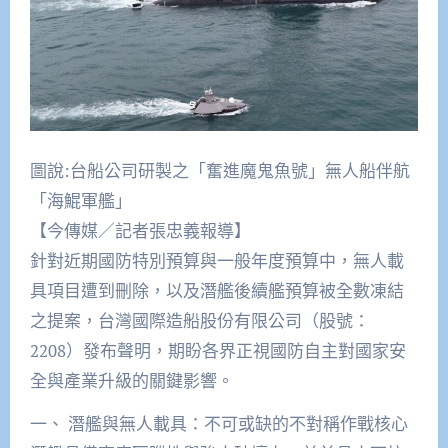
圖說:台船公司研製之「奮進魔鬼魚號」無人船伴航
「海鯤軍艦」
【今傳媒／記者張忠義報導】
針對近期國防特別預算與一般年度預算中，無人載
具項目遭到刪除，以及潛艦後續艦預算被全數凍結
之提案，台灣國際造船股份有限公司（股號：
2208）發布聲明，期盼各界正視國防自主對國家安
全與產業升級的關鍵影響。
一、 潛艦與無人載具：不可或缺的不對稱作戰核心