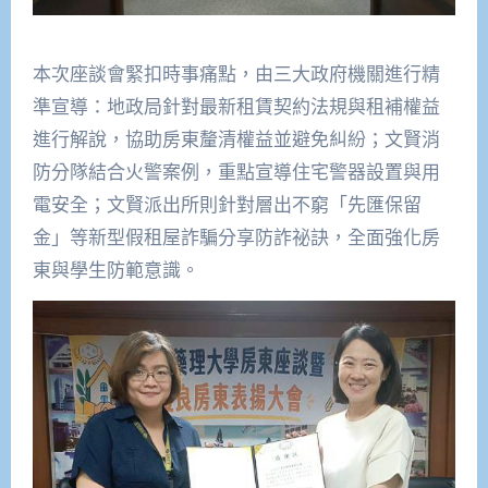
本次座談會緊扣時事痛點，由三大政府機關進行精
準宣導：地政局針對最新租賃契約法規與租補權益
進行解說，協助房東釐清權益並避免糾紛；文賢消
防分隊結合火警案例，重點宣導住宅警器設置與用
電安全；文賢派出所則針對層出不窮「先匯保留
金」等新型假租屋詐騙分享防詐祕訣，全面強化房
東與學生防範意識。