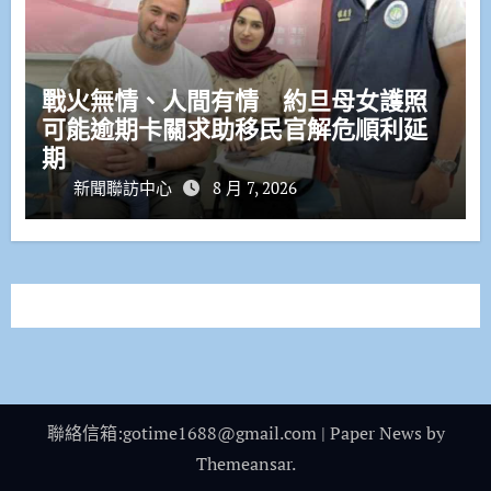
戰火無情、人間有情 約旦母女護照
可能逾期卡關求助移民官解危順利延
期
新聞聯訪中心
8 月 7, 2026
聯絡信箱:gotime1688@gmail.com
|
Paper News
by
Themeansar
.