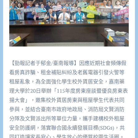
【勁報記者于郁金/臺南報導】因應近期社會頻傳假
看房真詐騙、租金補貼糾紛及老舊電器引發火警等
租屋亂象，為全面強化學生校外賃居安全，嘉南藥
理大學於20日舉辦「115年度房東座談暨優良房東表
揚大會」，邀集校外賃居房東與租屋學生代表共同
參與，並結合臺南市政府地政局、消防局文賢消防
分隊及文賢派出所等單位力量，攜手建構校外租屋
安全防護網，落實聯合國永續發展目標(SDGs)，共
同打造讓家長安心、學生放心的優質校園生活圈。