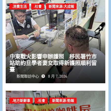
.消費生活
.社會
新聞來源:大成報
中東戰火影響申辦護照 移民署竹市
站助約旦學者妻女取得新護照順利留
臺
新聞聯訪中心
8 月 7, 2026
.地方新鮮事
.社會
新聞來源:勁報