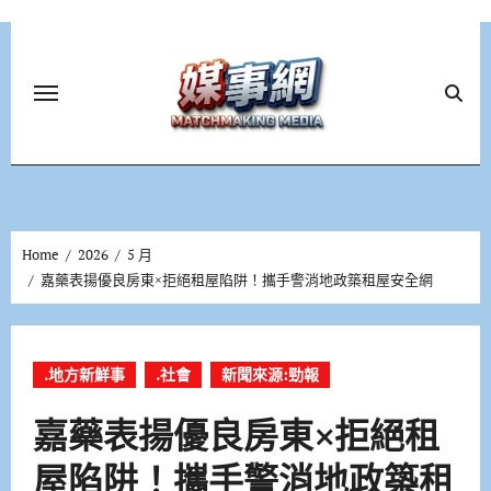
Skip
to
content
Home
2026
5 月
嘉藥表揚優良房東×拒絕租屋陷阱！攜手警消地政築租屋安全網
.地方新鮮事
.社會
新聞來源:勁報
嘉藥表揚優良房東×拒絕租
屋陷阱！攜手警消地政築租