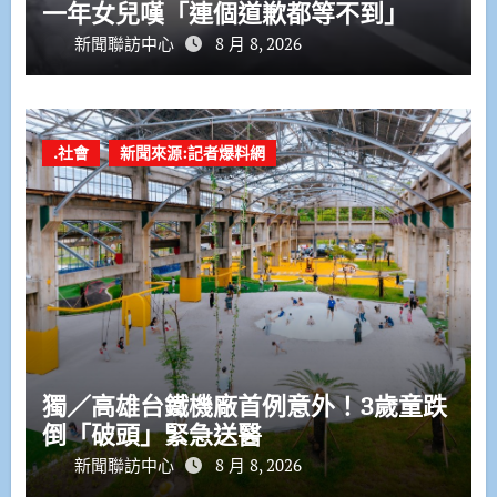
一年女兒嘆「連個道歉都等不到」
新聞聯訪中心
8 月 8, 2026
.社會
新聞來源:記者爆料網
獨／高雄台鐵機廠首例意外！3歲童跌
倒「破頭」緊急送醫
新聞聯訪中心
8 月 8, 2026