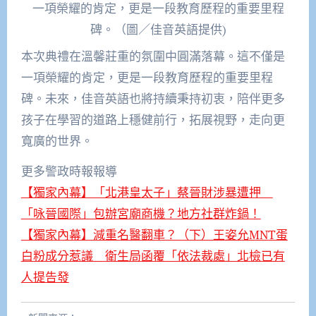
一項榮耀的肯定，更是一段教育歷程的重要里程
碑。（圖／佳音英語提供)
本次典禮在溫馨莊重的氛圍中圓滿落幕。這不僅是
一項榮耀的肯定，更是一段教育歷程的重要里程
碑。未來，佳音英語也將持續秉持初衷，陪伴更多
孩子在學習的道路上穩健前行，拓展視野，走向更
寬廣的世界。
更多警政時報報導
【獨家內幕】「北港皇太子」蔡晉財涉暴遭押
「咏晉國際」包辦宮廟商機？地方社群炸鍋！
【獨家內幕】減重名醫翻車？（下）王姿允MNT蛋
白粉成分惹議 衛生局函覆「依法裁處」北檢已有
人提告發