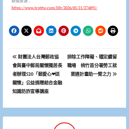
新聞來源：
https://www.tcpttw.com/life/2026/05/21/274891/
文
財團法人台灣郵政協
排除工作障礙、穩定續留
章
會與臺中郵局關懷獨居長
職場 桃竹苗分署勞工就
者辦理520「郵愛心❤送
業通計畫助一臂之力
導
關懷」公益捐贈結合金融
覽
知識防詐宣導講座