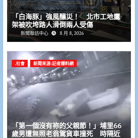
「白海豚」強風釀災！ 北市工地鷹
架被吹垮路人滑倒兩人受傷
新聞聯訪中心
8 月 8, 2026
.社會
新聞來源:記者爆料網
「第一個沒有祢的父親節！」埔里66
歲男遭無照老翁駕貨車撞死 時隔近