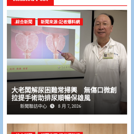
.綜合新聞
新聞來源:記者爆料網
大老闆解尿困難常掃興 無傷口微創
拉提手術助排尿順暢保雄風
新聞聯訪中心
8 月 7, 2026