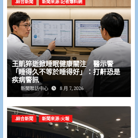
.綜合新聞
新聞來源:記者爆料網
王凱猝逝掀睡眠健康關注 醫示警
「睡得久不等於睡得好」：打鼾恐是
疾病警訊
新聞聯訪中心
8 月 7, 2026
.綜合新聞
新聞來源:火報