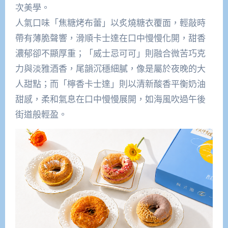
次美學。
人氣口味「焦糖烤布蕾」以炙燒糖衣覆面，輕敲時
帶有薄脆聲響，滑順卡士達在口中慢慢化開，甜香
濃郁卻不顯厚重；「威士忌可可」則融合微苦巧克
力與淡雅酒香，尾韻沉穩細膩，像是屬於夜晚的大
人甜點；而「檸香卡士達」則以清新酸香平衡奶油
甜感，柔和氣息在口中慢慢展開，如海風吹過午後
街道般輕盈。