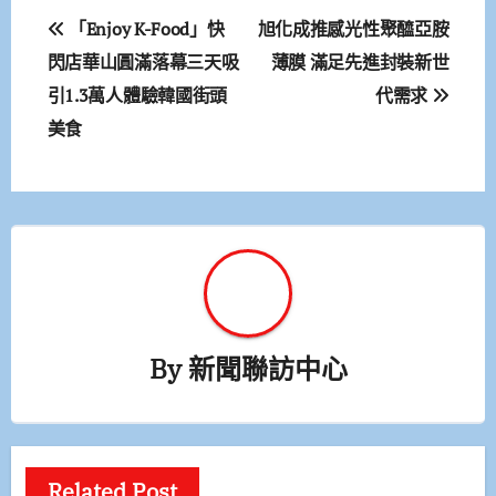
文
「Enjoy K-Food」快
旭化成推感光性聚醯亞胺
章
閃店華山圓滿落幕三天吸
薄膜 滿足先進封裝新世
引1.3萬人體驗韓國街頭
代需求
導
美食
覽
By
新聞聯訪中心
Related Post