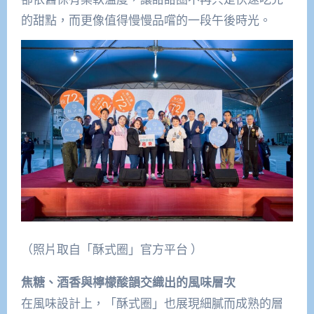
的甜點，而更像值得慢慢品嚐的一段午後時光。
（照片取自「酥式圈」官方平台 ）
焦糖、酒香與檸檬酸韻交織出的風味層次
在風味設計上，「酥式圈」也展現細膩而成熟的層