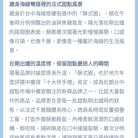
藏身海線彎道裡的法式甜點風景
藏身於台中海線梧棲街道中的「酥式圈」，總在午
後時分悄悄飄出奶油與焦糖氣息。陽光落在剛出爐
的甜甜圈表面，酥脆層次隨著光影慢慢展開，口感
像可頌，也像千層，更像是一種屬於海線的生活風
景。
在剛出爐的溫度裡，保留甜點最迷人的瞬間
隨著品牌討論度逐漸升溫，「酥式圈」也於地方年
度評選中獲得「十大伴手禮」肯定，成為近期台中
甜點市場中備受關注的新興品牌之一，比起大量製
作的商品，品牌更在意每一批甜點剛出爐時的狀
態，以法式千層麵體為核心，透過長時間反覆摺疊
工藝，打造外層酥脆輕盈、內裡柔軟濕潤的口感結
構，輕咬時，細碎酥皮在口中緩緩裂開，層次分明
卻依舊保有柔軟溫度，讓甜甜圈不再只是快速吃完