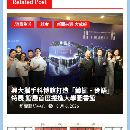
Related Post
.消費生活
.社會
新聞來源:大成報
興大攜手科博館打造「鯨掘・骨語」
特展 館展首度搬進大學圖書館
新聞聯訪中心
8 月 6, 2026