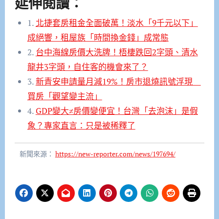
延伸閱讀：
1.
北捷套房租金全面破萬！淡水「9千元以下」
成絕響，租屋族「時間換金錢」成常態
2.
台中海線房價大洗牌！梧棲跌回2字頭、清水
龍井3字頭，自住客的機會來了？
3.
新青安申請量月減19%！房市退燒訊號浮現
買房「觀望變主流」
4.
GDP變大≠房價變便宜！台灣「去泡沫」是假
象？專家直言：只是被稀釋了
新聞來源：
https://new-reporter.com/news/197694/