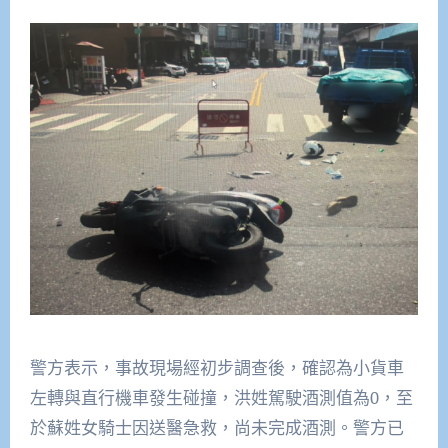
警方表示，事故現場經初步調查後，確認為小貨車
左轉與直行機車發生碰撞，洪姓駕駛酒測值為0，至
於蘇姓女騎士因送醫急救，尚未完成酒測。警方已