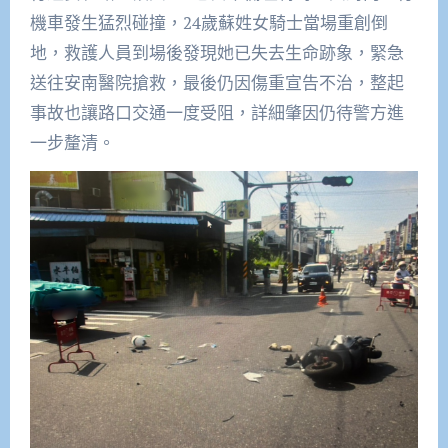
機車發生猛烈碰撞，24歲蘇姓女騎士當場重創倒
地，救護人員到場後發現她已失去生命跡象，緊急
送往安南醫院搶救，最後仍因傷重宣告不治，整起
事故也讓路口交通一度受阻，詳細肇因仍待警方進
一步釐清。