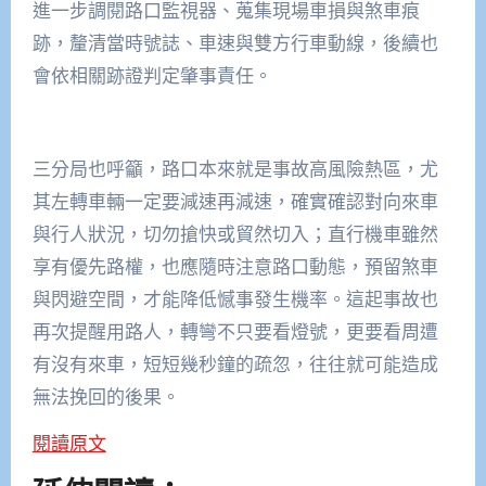
進一步調閱路口監視器、蒐集現場車損與煞車痕
跡，釐清當時號誌、車速與雙方行車動線，後續也
會依相關跡證判定肇事責任。
三分局也呼籲，路口本來就是事故高風險熱區，尤
其左轉車輛一定要減速再減速，確實確認對向來車
與行人狀況，切勿搶快或貿然切入；直行機車雖然
享有優先路權，也應隨時注意路口動態，預留煞車
與閃避空間，才能降低憾事發生機率。這起事故也
再次提醒用路人，轉彎不只要看燈號，更要看周遭
有沒有來車，短短幾秒鐘的疏忽，往往就可能造成
無法挽回的後果。
閱讀原文