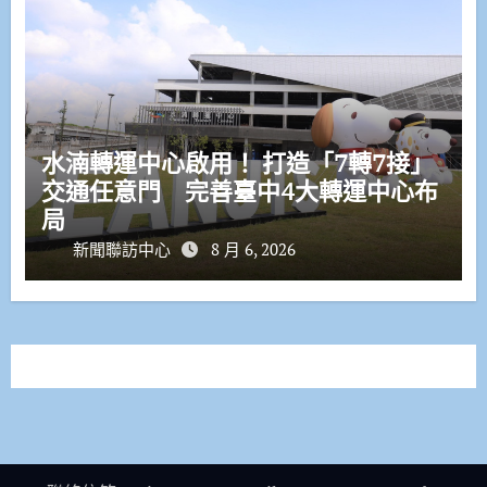
水湳轉運中心啟用！ 打造「7轉7接」
交通任意門 完善臺中4大轉運中心布
局
新聞聯訪中心
8 月 6, 2026