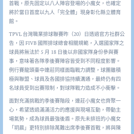
首戰，原先固定以八人陣容登場的小魔女，也確定
將於當日首度以九人「完全體」現身彰化縣立體育
館。
TPVL 台灣職業排球聯賽昨（20）日透過官方社群公
告，因 FIVB 國際排球總會相關規範，入選國家隊之
球員將無法於 5 月 18 日後以非國家隊身份參與賽
事，意味著各隊季後賽陣容皆受到不同程度影響。
例行賽龍頭臺中連莊同樣面臨戰力調整，球團雖積
極與聯盟、球員及各國排協持續溝通，最終仍有四
名球員受到出賽限制，對球隊戰力造成不小衝擊。
面對充滿挑戰的季後賽階段，連莊小魔女也齊聚一
心，希望透過滿滿活力的應援與現場互動，帶動主
場氣勢，成為球員最強後盾。原先未排班的小魔女
「玥晨」更特別排除萬難出席季後賽首戰，將與陳