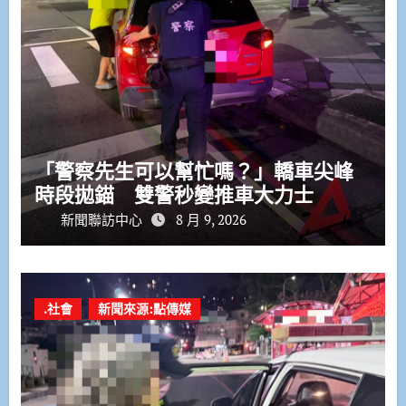
「警察先生可以幫忙嗎？」轎車尖峰
時段拋錨 雙警秒變推車大力士
新聞聯訪中心
8 月 9, 2026
.社會
新聞來源:點傳媒