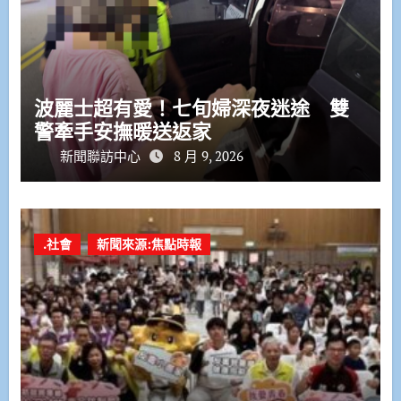
波麗士超有愛！七旬婦深夜迷途 雙
警牽手安撫暖送返家
新聞聯訪中心
8 月 9, 2026
.社會
新聞來源:焦點時報