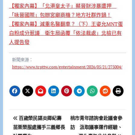
【獨家內幕】「北港皇太子」蔡晉財涉暴遭押
「咏晉國際」包辦宮廟商機？地方社群炸鍋！
【獨家內幕】減重名醫翻車？（下）王姿允MNT蛋
白粉成分惹議 衛生局函覆「依法裁處」北檢已有
人提告發
新聞來源：
https://www.tcpttw.com/entertainment/2026/05/21/275004/
文
百歲榮民諶炎卿紀壽
桃市青年諮詢會赴議會參
章
苗栗榮服處攜手三義鄉長
訪 汲取議事運作經驗、