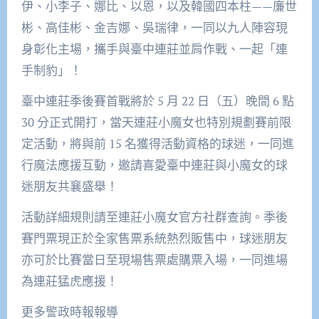
伊、小李子、娜比、以恩，以及韓國四本柱——廉世
彬、高佳彬、金吉娜、吳瑞律，一同以九人陣容現
身彰化主場，攜手與臺中連莊並肩作戰、一起「連
手制豹」！
臺中連莊季後賽首戰將於 5 月 22 日（五）晚間 6 點
30 分正式開打，當天連莊小魔女也特別規劃賽前限
定活動，將與前 15 名獲得活動資格的球迷，一同進
行魔法應援互動，邀請喜愛臺中連莊與小魔女的球
迷朋友共襄盛舉！
活動詳細規則請至連莊小魔女官方社群查詢。季後
賽門票現正於全家售票系統熱烈販售中，球迷朋友
亦可於比賽當日至現場售票處購票入場，一同進場
為連莊猛虎應援！
更多警政時報報導