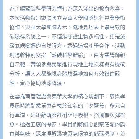
為了讓藍碳科學研究轉化為深入淺出的教育內容，
本次活動特別邀請國立東華大學團隊進行專業學術
協作。東華大學團隊表示，濕地是地表上最高效的
碳吸存系統之一，不僅能守護生物多樣性，更是減
緩氣候變遷的自然解方。透過這場產學合作，活動
現場將特別安排「藍碳科學體驗」，由專業講師親
自示範，帶領參與民眾進行現地土壤採樣與有機碳
分析，讓人人都能親身體驗濕地如何有效鎖住碳
匯，齊心協助地球降溫。
在雲嘉南管理處與東華大學的精心規劃下，參與學
員屆時將騎乘單車穿梭於知名的「夕鹽段」多元自
行車道，近距離觀察紅樹林呼吸根、招潮蟹與彈塗
魚。透過五感的探索，學員們將細心觀察底泥的顏
色與氣味，深度理解濕地厭氧環境的儲碳機制，並