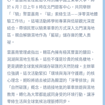
於 6 月 7 日上午 8 時在北門遊客中心，共同舉辦
「『騎』聚雲嘉南・『碳』索綠生活——淨零濕地體
驗工作坊」。這場活動將學術專業與低碳觀光深度
結合，帶領民眾以騎乘單車的方式深入北門濱海地
區，親自解鎖濕地作為「藍碳」儲存庫的驚人奧
祕。
雲嘉南管理處指出，轄區內擁有極其豐富的鹽田、
潟湖與濕地生態系，這些不僅是珍貴的候鳥棲地，
更是調節全球氣候與儲存碳匯的天然防線。主辦單
位強調，這次活動緊扣「環境與海洋守護週」的核
心理念，期盼將過去被認為艱澀的「淨零排放」與
「自然碳匯」概念，透過接地氣的單車旅遊與濕地
教育，轉化為大眾都能感同身受的环境行動，讓淨
零綠生活與全球氣候治理脈搏同步。