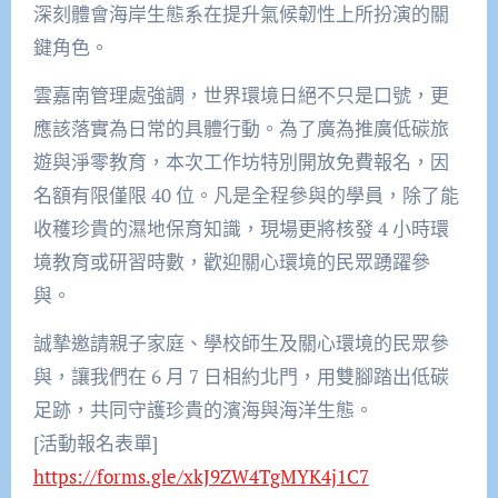
深刻體會海岸生態系在提升氣候韌性上所扮演的關
鍵角色。
雲嘉南管理處強調，世界環境日絕不只是口號，更
應該落實為日常的具體行動。為了廣為推廣低碳旅
遊與淨零教育，本次工作坊特別開放免費報名，因
名額有限僅限 40 位。凡是全程參與的學員，除了能
收穫珍貴的濕地保育知識，現場更將核發 4 小時環
境教育或研習時數，歡迎關心環境的民眾踴躍參
與。
誠摯邀請親子家庭、學校師生及關心環境的民眾參
與，讓我們在 6 月 7 日相約北門，用雙腳踏出低碳
足跡，共同守護珍貴的濱海與海洋生態。
[活動報名表單]
https://forms.gle/xkJ9ZW4TgMYK4j1C7