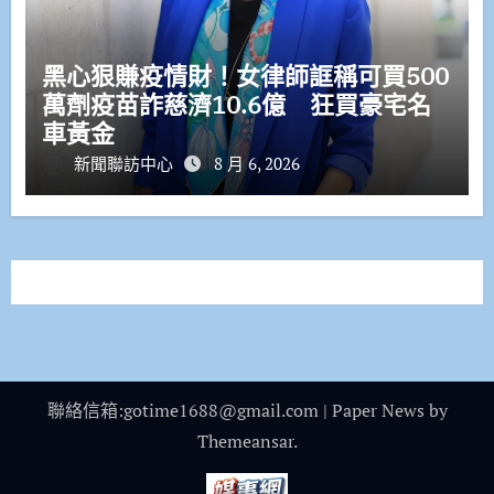
黑心狠賺疫情財！女律師誆稱可買500
萬劑疫苗詐慈濟10.6億 狂買豪宅名
車黃金
新聞聯訪中心
8 月 6, 2026
聯絡信箱:gotime1688@gmail.com
|
Paper News
by
Themeansar
.