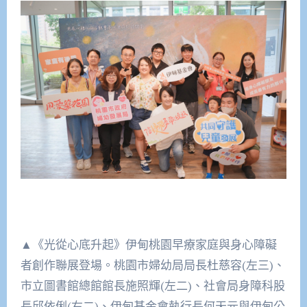
▲《光從心底升起》伊甸桃園早療家庭與身心障礙
者創作聯展登場。桃園市婦幼局局長杜慈容(左三)、
市立圖書館總館館長施照輝(左二)、社會局身障科股
長邱依俐(右二)、伊甸基金會執行長何天元與伊甸公