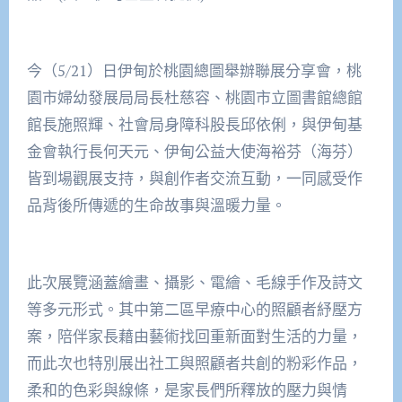
今（5/21）日伊甸於桃園總圖舉辦聯展分享會，桃
園市婦幼發展局局長杜慈容、桃園市立圖書館總館
館長施照輝、社會局身障科股長邱依俐，與伊甸基
金會執行長何天元、伊甸公益大使海裕芬（海芬）
皆到場觀展支持，與創作者交流互動，一同感受作
品背後所傳遞的生命故事與溫暖力量。
此次展覽涵蓋繪畫、攝影、電繪、毛線手作及詩文
等多元形式。其中第二區早療中心的照顧者紓壓方
案，陪伴家長藉由藝術找回重新面對生活的力量，
而此次也特別展出社工與照顧者共創的粉彩作品，
柔和的色彩與線條，是家長們所釋放的壓力與情