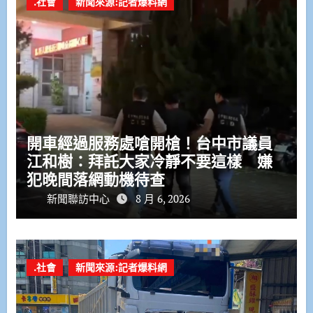
.社會
新聞來源:記者爆料網
開車經過服務處嗆開槍！台中市議員
江和樹：拜託大家冷靜不要這樣 嫌
犯晚間落網動機待查
新聞聯訪中心
8 月 6, 2026
.社會
新聞來源:記者爆料網