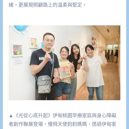
緒，更展現照顧路上的溫柔與堅定。
▲《光從心底升起》伊甸桃園早療家庭與身心障礙
者創作聯展登場，慢飛天使鈞鈞媽媽，透過伊甸家