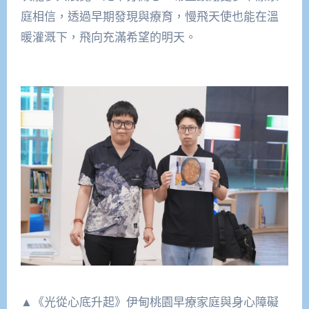
庭相信，透過早期發現與療育，慢飛天使也能在溫
暖灌溉下，飛向充滿希望的明天。
▲《光從心底升起》伊甸桃園早療家庭與身心障礙