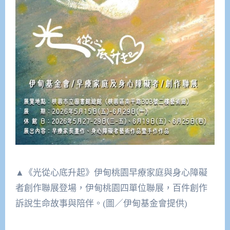
▲《光從心底升起》伊甸桃園早療家庭與身心障礙
者創作聯展登場，伊甸桃園四單位聯展，百件創作
訴說生命故事與陪伴。(圖／伊甸基金會提供)