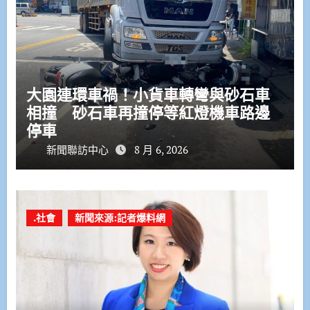
大園連環車禍！小貨車轉彎與砂石車
相撞 砂石車再撞停等紅燈機車路邊
停車
新聞聯訪中心
8 月 6, 2026
.社會
新聞來源:記者爆料網