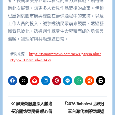
者，長期承受外界難以看見的壓力與挑戰，期待透
過此次展覽，讓更多人看見作品背後的故事。伊甸
也感謝桃園市府與總圖在籌備過程中的支持，以及
工作人員的投入，誠摯邀請民眾前來觀展，透過藝
術看見彼此，透過創作感受生命累積而成的勇氣與
溫暖，讓理解與共融走進日常。
新聞來源：
https://twpowernews.com/news_pagein.php?
iType=1003&n_id=291438
文
屏東榮服處深入麟洛
「2026 Robofest世界冠
章
長治關懷榮民眷 暖心傳
軍台灣代表隊榮耀返