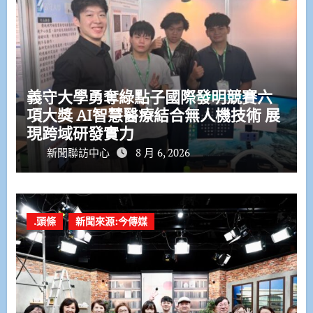
義守大學勇奪綠點子國際發明競賽六
項大獎 AI智慧醫療結合無人機技術 展
現跨域研發實力
新聞聯訪中心
8 月 6, 2026
.頭條
新聞來源:今傳媒