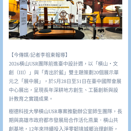
【今傳媒/記者李祖東報導】
2026橫山USR團隊前進臺中設計週，以「橫山‧文
創（III）」與「青出於藍」雙主題策劃20個展示單
元之「展中展」，於5月28日至31日在臺中國際會展
中心展出，呈現長年深耕地方創生、工藝創新與設
計教育之實踐成果。
樹德科技大學橫山USR專案推動辦公室師生團隊，長
期與高雄市政府都市發展局合作活化燕巢．橫山共
創基地，12年來持續投入淨零韌境城鄉治理創新，