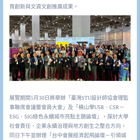
育創新與文資文創推廣成果。
展覽期間5月30日將舉辦「臺灣STU設計師協會理監
事聯席會議暨會員大會」及「橫山學USR．CSR－
ESG．SIG綠色永續城市亮點主題論壇」，探討大學
社會責任、企業永續治理與地方創生之整合方向。
同日下午並辦理「台中會展經濟起飛論壇－引領城