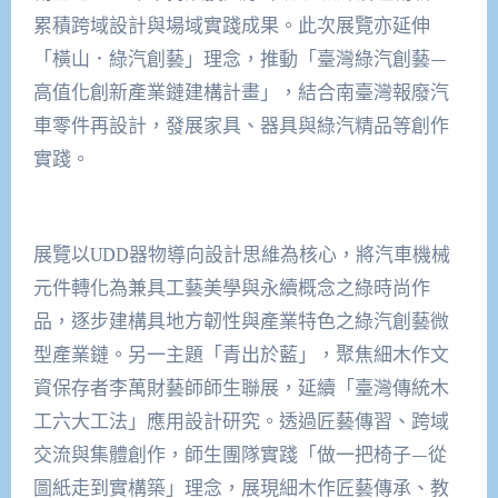
累積跨域設計與場域實踐成果。此次展覽亦延伸
「橫山．綠汽創藝」理念，推動「臺灣綠汽創藝—
高值化創新產業鏈建構計畫」，結合南臺灣報廢汽
車零件再設計，發展家具、器具與綠汽精品等創作
實踐。
展覽以UDD器物導向設計思維為核心，將汽車機械
元件轉化為兼具工藝美學與永續概念之綠時尚作
品，逐步建構具地方韌性與產業特色之綠汽創藝微
型產業鏈。另一主題「青出於藍」，聚焦細木作文
資保存者李萬財藝師師生聯展，延續「臺灣傳統木
工六大工法」應用設計研究。透過匠藝傳習、跨域
交流與集體創作，師生團隊實踐「做一把椅子—從
圖紙走到實構築」理念，展現細木作匠藝傳承、教