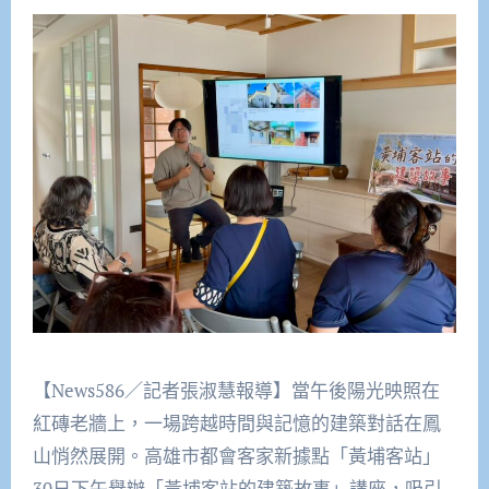
【News586／記者張淑慧報導】當午後陽光映照在
紅磚老牆上，一場跨越時間與記憶的建築對話在鳳
山悄然展開。高雄市都會客家新據點「黃埔客站」
30日下午舉辦「黃埔客站的建築故事」講座，吸引