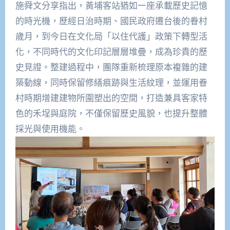
施舜文分享指出，黃埔客站猶如一座承載歷史記憶
的時光機，歷經日治時期、國民政府遷台後的眷村
歲月，到今日在文化局「以住代護」政策下轉型活
化，不同時代的文化印記層層堆疊，成為珍貴的歷
史見證。整建過程中，團隊重新梳理原本複雜的建
築動線，同時保留修繕痕跡與生活紋理，並運用眷
村時期增建建物所圍塑出的空間，打造兼具客家特
色的禾埕與庭院，不僅保留歷史風貌，也提升整體
採光與使用機能。