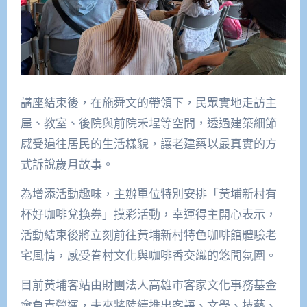
講座結束後，在施舜文的帶領下，民眾實地走訪主
屋、教室、後院與前院禾埕等空間，透過建築細節
感受過往居民的生活樣貌，讓老建築以最真實的方
式訴說歲月故事。
為增添活動趣味，主辦單位特別安排「黃埔新村有
杯好咖啡兌換券」摸彩活動，幸運得主開心表示，
活動結束後將立刻前往黃埔新村特色咖啡館體驗老
宅風情，感受眷村文化與咖啡香交織的悠閒氛圍。
目前黃埔客站由財團法人高雄市客家文化事務基金
會負責營運，未來將陸續推出客語、文學、技藝、