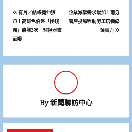
文
有片／結帳竟伸狼
企業減碳需求增加！南分
章
爪！高雄色伯趁「找錢
署產投課程助勞工培養綠
時」襲胸3次 監視器畫
領實力
導
面曝
覽
By
新聞聯訪中心