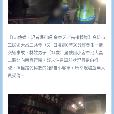
【Lai傳媒、記者爆料網 金東天／高雄報導】高雄市
三民區大昌二路今（3）日凌晨0時30分許發生一起
交通事故，林姓男子（34歲）駕駛自小客車沿大昌
二路北向南直行時，疑未注意車前狀況且逆向行
駛，擦撞路旁停放的2部自小客車，所幸現場並無人
員受傷。