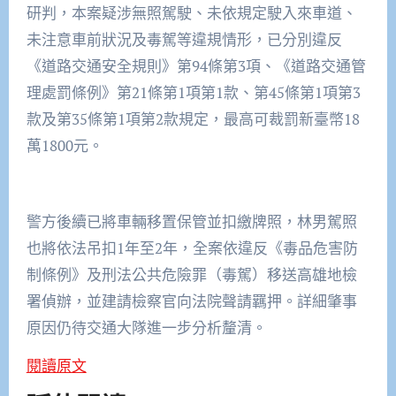
研判，本案疑涉無照駕駛、未依規定駛入來車道、
未注意車前狀況及毒駕等違規情形，已分別違反
《道路交通安全規則》第94條第3項、《道路交通管
理處罰條例》第21條第1項第1款、第45條第1項第3
款及第35條第1項第2款規定，最高可裁罰新臺幣18
萬1800元。
警方後續已將車輛移置保管並扣繳牌照，林男駕照
也將依法吊扣1年至2年，全案依違反《毒品危害防
制條例》及刑法公共危險罪（毒駕）移送高雄地檢
署偵辦，並建請檢察官向法院聲請羈押。詳細肇事
原因仍待交通大隊進一步分析釐清。
閱讀原文