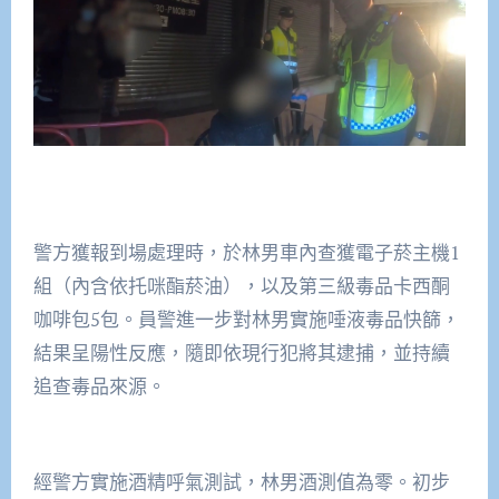
警方獲報到場處理時，於林男車內查獲電子菸主機1
組（內含依托咪酯菸油），以及第三級毒品卡西酮
咖啡包5包。員警進一步對林男實施唾液毒品快篩，
結果呈陽性反應，隨即依現行犯將其逮捕，並持續
追查毒品來源。
經警方實施酒精呼氣測試，林男酒測值為零。初步