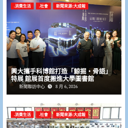
.消費生活
.社會
新聞來源:大成報
興大攜手科博館打造「鯨掘・骨語」
特展 館展首度搬進大學圖書館
新聞聯訪中心
8 月 6, 2026
.消費生活
.社會
新聞來源:大成報