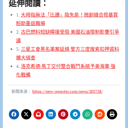
延伸閱讀：
1.
大拇指無法「比讚」險失能！微創縫合搭基質
粉助重返職場
2.
古巴燃料短缺糧援受阻 美國石油限制影響引爭
議
3.
三星工會黑名單案延燒 警方三度搜索扣押資料
擴大偵查
4.
洛克希德·馬丁交付整合戰鬥系統予美海軍 強
化戰備
新聞來源：
https://new-reporter.com/news/205738/