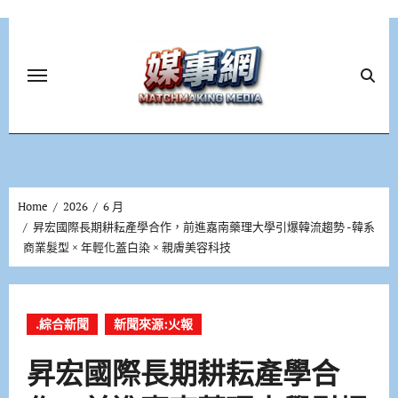
Skip
to
content
Home
2026
6 月
昇宏國際長期耕耘產學合作，前進嘉南藥理大學引爆韓流趨勢 -韓系
商業髮型 × 年輕化蓋白染 × 親膚美容科技
.綜合新聞
新聞來源:火報
昇宏國際長期耕耘產學合