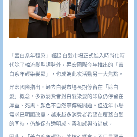
「蓋白系年輕染」崛起 白髮市場正式進入時尚化時
代除了韓流髮型趨勢外，昇宏國際今年推出的「蓋
白系年輕染髮霜」，也成為此次活動另一大焦點。
昇宏國際指出，過去白髮市場長期停留在「遮白
髮」概念，多數消費者對白髮染髮的印象仍停留在
厚重、死黑、顏色不自然等傳統問題。但近年市場
需求已明顯改變，越來越多消費者希望在覆蓋白髮
的同時，仍能保有透明感、柔和感與時尚感。
因此，「蓋白系年輕染」的核心概念，不只是覆蓋