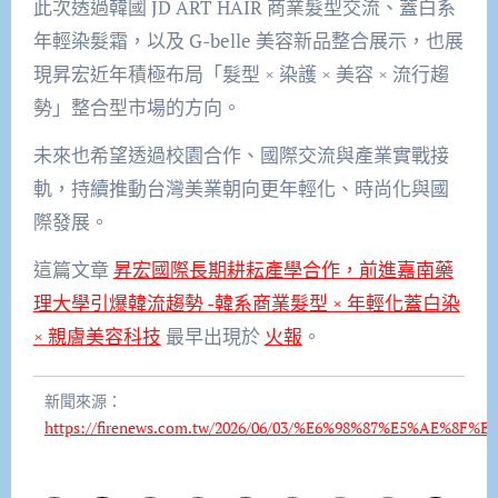
此次透過韓國 JD ART HAIR 商業髮型交流、蓋白系
年輕染髮霜，以及 G-belle 美容新品整合展示，也展
現昇宏近年積極布局「髮型 × 染護 × 美容 × 流行趨
勢」整合型市場的方向。
未來也希望透過校園合作、國際交流與產業實戰接
軌，持續推動台灣美業朝向更年輕化、時尚化與國
際發展。
這篇文章
昇宏國際長期耕耘產學合作，前進嘉南藥
理大學引爆韓流趨勢 -韓系商業髮型 × 年輕化蓋白染
× 親膚美容科技
最早出現於
火報
。
新聞來源：
https://firenews.com.tw/2026/06/03/%E6%98%87%E5%