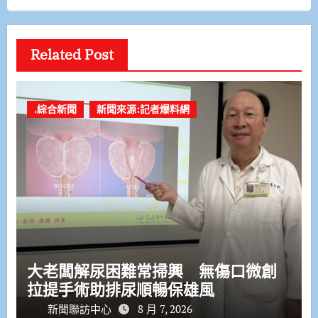
Related Post
.綜合新聞
新聞來源:記者爆料網
大老闆解尿困難常掃興 無傷口微創
拉提手術助排尿順暢保雄風
新聞聯訪中心
8 月 7, 2026