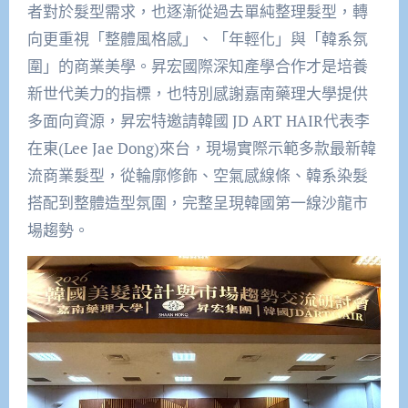
者對於髮型需求，也逐漸從過去單純整理髮型，轉
向更重視「整體風格感」、「年輕化」與「韓系氛
圍」的商業美學。昇宏國際深知產學合作才是培養
新世代美力的指標，也特別感謝嘉南藥理大學提供
多面向資源，昇宏特邀請韓國 JD ART HAIR代表李
在東(Lee Jae Dong)來台，現場實際示範多款最新韓
流商業髮型，從輪廓修飾、空氣感線條、韓系染髮
搭配到整體造型氛圍，完整呈現韓國第一線沙龍市
場趨勢。