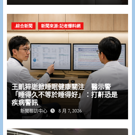
.綜合新聞
新聞來源:記者爆料網
王凱猝逝掀睡眠健康關注 醫示警
「睡得久不等於睡得好」：打鼾恐是
疾病警訊
新聞聯訪中心
8 月 7, 2026