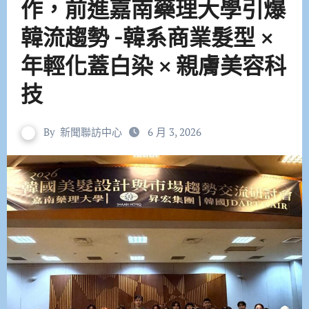
作，前進嘉南藥理大學引爆
韓流趨勢 -韓系商業髮型 ×
年輕化蓋白染 × 親膚美容科
技
By
新聞聯訪中心
6 月 3, 2026