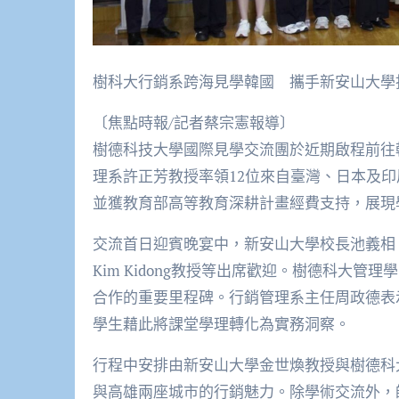
樹科大行銷系跨海見學韓國 攜手新安山大學
〔焦點時報/記者蔡宗憲報導〕
樹德科技大學國際見學交流團於近期啟程前往
理系許正芳教授率領12位來自臺灣、日本及
並獲教育部高等教育深耕計畫經費支持，展現
交流首日迎賓晚宴中，新安山大學校長池義相、副校長
Kim Kidong教授等出席歡迎。樹德科大
合作的重要里程碑。行銷管理系主任周政德表
學生藉此將課堂學理轉化為實務洞察。
行程中安排由新安山大學金世煥教授與樹德科
與高雄兩座城市的行銷魅力。除學術交流外，