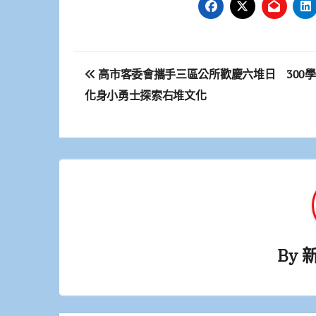
文
高市客委會攜手三區公所歡慶六堆日 300
章
化身小勇士探索右堆文化
導
覽
By