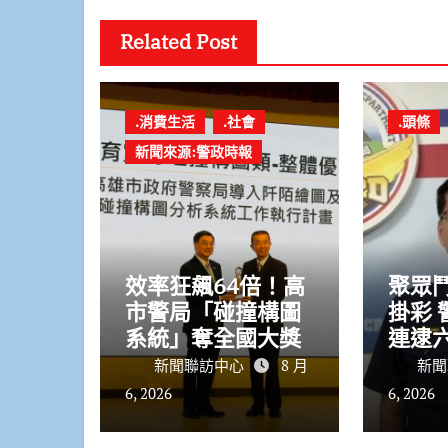
Related Post
.消費生活
.社會
.頭條
新聞來源:警政時報
效率狂飆64倍！高
聚眾
市警局「碰撞構圖
掛彩 警二分局火速
系統」奪全國大獎
連逮
新聞聯訪中心
8 月
新聞
6, 2026
6, 2026