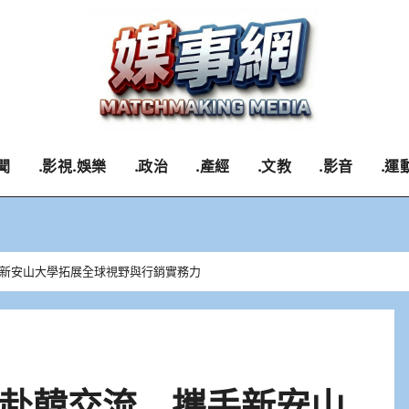
聞
.影視.娛樂
.政治
.產經
.文教
.影音
.運
新安山大學拓展全球視野與行銷實務力
赴韓交流 攜手新安山