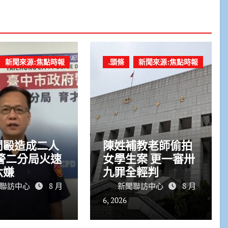
新聞來源:焦點時報
.頭條
新聞來源:焦點時報
鬥毆造成二人
陳姓補教老師偷拍
女學生案 更一審卅
六嫌
九罪全輕判
聯訪中心
8 月
新聞聯訪中心
8 月
6, 2026