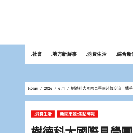
Skip
to
content
.社會
.地方新鮮事
.消費生活
.綜合新
Home
2026
6 月
樹德科大國際見學團赴韓交流 攜手
.消費生活
新聞來源:焦點時報
樹德科大國際見學團