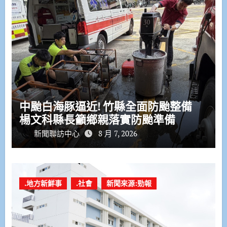
中颱白海豚逼近! 竹縣全面防颱整備
楊文科縣長籲鄉親落實防颱準備
新聞聯訪中心
8 月 7, 2026
.地方新鮮事
.社會
新聞來源:勁報