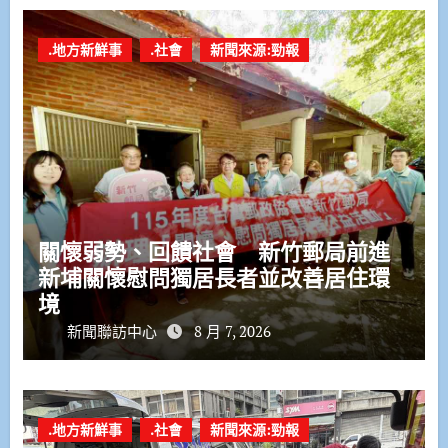
.地方新鮮事
.社會
新聞來源:勁報
關懷弱勢、回饋社會 新竹郵局前進
新埔關懷慰問獨居長者並改善居住環
境
新聞聯訪中心
8 月 7, 2026
.地方新鮮事
.社會
新聞來源:勁報