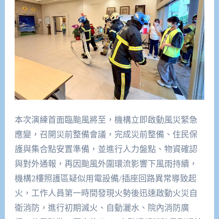
本次演練首面臨颱風將至，機構立即啟動風災緊急
應變，召開災前整備會議，完成災前整備、住民保
護與集合點安置準備，並進行人力盤點、物資確認
與對外通報，再因颱風外圍環流影響下風雨持續，
機構2樓照護區疑似用電設備/插座回路異常導致起
火，工作人員第一時間發現火勢後迅速啟動火災自
衛消防，進行初期滅火、自動灑水、院內消防廣