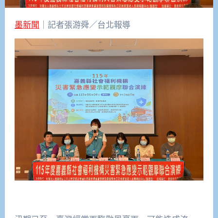
墨新聞
｜記者張游舜／台北報導