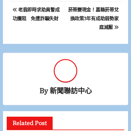
文
老翁即時求助員警成
菸蒂變現金！嘉縣菸蒂兌
章
功攔阻 免遭詐騙失財
換政策3年有成助弱勢家
庭減壓
導
覽
By
新聞聯訪中心
Related Post