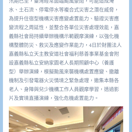
汛期已至，臺灣經常面臨颱風豪雨，可能造成淹
水、土石流、停電停水等複合式災害之潛在威脅，
為提升住宿型機構災害應變處置能力、驗證災害應
變流程之周延性，並整合各單位災害處理效能，嘉
義縣社會局持續舉辦機構示範觀摩演練，以強化機
構整體防災、救災及應變作業能力，4日於財團法人
嘉義縣私立天主教安道社會福利慈善事業基金會附
設嘉義縣私立安納家園老人長期照顧中心（養護
型）舉辦演練，模擬颱風來襲機構處置應變、撤離
機制及引發電器火災情境之緊急處理，邀集本縣各
老人、身障與兒少機構工作人員觀摩學習，透過影
片及實境直播演練，強化危機處置能力。