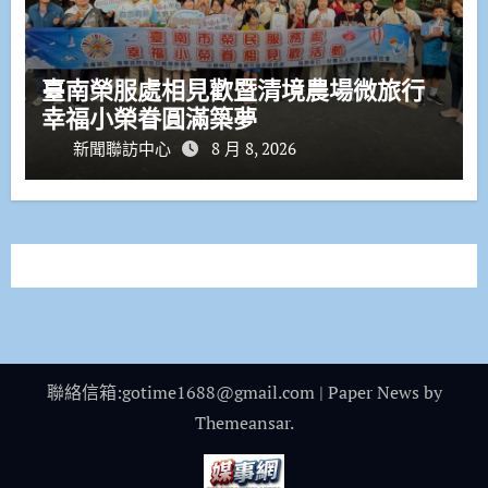
臺南榮服處相見歡暨清境農場微旅行
幸福小榮眷圓滿築夢
新聞聯訪中心
8 月 8, 2026
聯絡信箱:gotime1688@gmail.com
|
Paper News
by
Themeansar
.