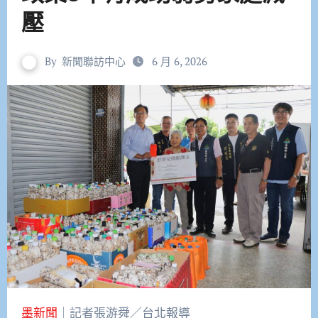
壓
By
新聞聯訪中心
6 月 6, 2026
墨新聞
｜記者張游舜／台北報導