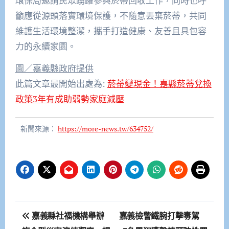
環保局邀請民眾踴躍參與菸蒂回收工作，同時也呼
籲應從源頭落實環境保護，不隨意丟棄菸蒂，共同
維護生活環境整潔，攜手打造健康、友善且具包容
力的永續家園。
圖／嘉義縣政府提供
此篇文章最開始出處為:
菸蒂變現金！嘉縣菸蒂兌換
政策3年有成助弱勢家庭減壓
新聞來源：
https://more-news.tw/634752/
文
嘉義縣社福機構舉辦
嘉義檢警鐵腕打擊毒駕