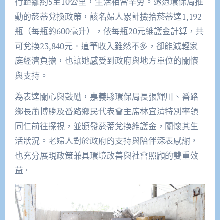
行距離約5至10公里，生活相當辛勞。透過環保局推
動的菸蒂兌換政策，該名婦人累計撿拾菸蒂達1,192
瓶（每瓶約600毫升），依每瓶20元維護金計算，共
可兌換23,840元。這筆收入雖然不多，卻能減輕家
庭經濟負擔，也讓她感受到政府與地方單位的關懷
與支持。
為表達關心與鼓勵，嘉義縣環保局長張輝川、番路
鄉長蕭博勝及番路鄉民代表會主席林宜清特別率領
同仁前往探視，並頒發菸蒂兌換維護金，關懷其生
活狀況。老婦人對於政府的支持與陪伴深表感謝，
也充分展現政策兼具環境改善與社會照顧的雙重效
益。