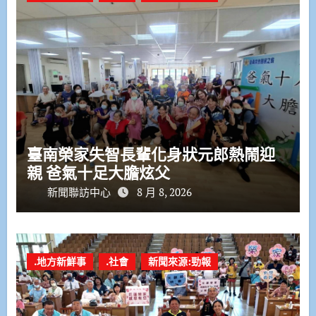
臺南榮家失智長輩化身狀元郎熱鬧迎
親 爸氣十足大膽炫父
新聞聯訪中心
8 月 8, 2026
.地方新鮮事
.社會
新聞來源:勁報