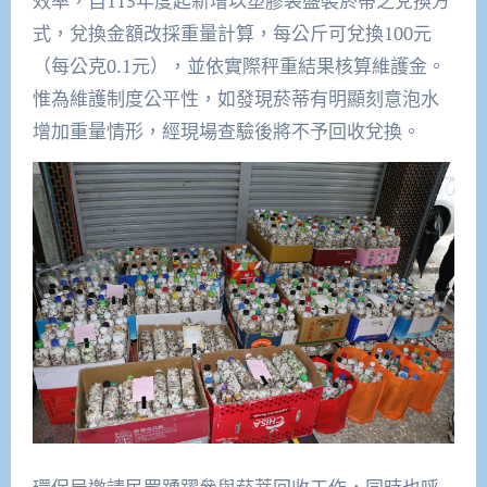
效率，自115年度起新增以塑膠袋盛裝菸蒂之兌換方
式，兌換金額改採重量計算，每公斤可兌換100元
（每公克0.1元），並依實際秤重結果核算維護金。
惟為維護制度公平性，如發現菸蒂有明顯刻意泡水
增加重量情形，經現場查驗後將不予回收兌換。