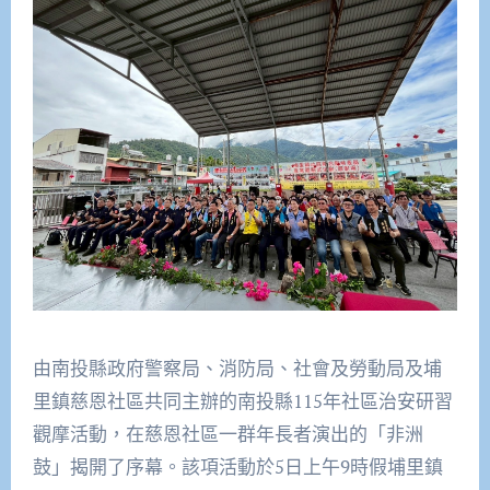
由南投縣政府警察局、消防局、
社會及勞動局及埔
里鎮慈恩社區共同主辦的南投縣115年社區治安
研習
觀摩活動，在慈恩社區一群年長者演出的「非洲
鼓」
揭開了序幕。
該項活動於5日上午9時假埔里鎮