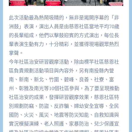
此次活動最為熱鬧吸睛的，無非是揭開序幕的「非
洲鼓」表演，
演出人員是由慈恩社區當地平均70歲
的長輩組成，
他們以擊鼓迎賓的方式演出，每位長
輩表演生動有力，十分精彩，
並獲得現場觀眾熱烈
掌聲。
今年社區治安研習觀摩活動，
除由標竿社區慈恩社
區負責規劃活動項目與內容外，
另有南投縣內營
南、新南、新北、竹圍、碧峰、良善、社寮、富
州、
彰雅及南光等10個社區參與，為了要呈現推動
社區治安的成果，
發揮研習觀摩效果，慈恩社區特
別規劃防竊、防盜、反詐騙、
婦幼安全宣導、全民
國防、火災、風災、地震等防災知能、
自救知識與
實況模擬演練、老人照護、家暴防治、
兒少保護宣