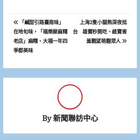
文
「鹹甜引路臺南味」
上海2隻小貓熊深夜抵
章
在地旬味，「福樂屋麻糬
台 雄寶秒開吃、雌寶害
老店」麻糬、大福一年四
羞觀望萌翻眾人
導
季都美味
覽
By
新聞聯訪中心