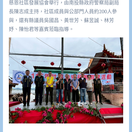
慈恩社區發展協會舉行，
由南投縣政府警察局副局
長陳志成主持，
社區成員與公部門人員約200人參
與，還有縣議員吳國昌、
黃世芳、蘇昱誠、林芳
妤、陳怡君等嘉賓蒞臨指導。