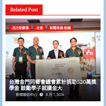
Related Post
.地方新鮮事
.社會
新聞來源:勁報
台灣金門同鄉會總會累計捐助520萬獎
學金 鼓勵學子就讀金大
新聞聯訪中心
8 月 7, 2026