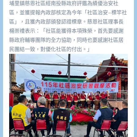
埔里鎮慈恩社區經南投縣政府評鑑為績優治安社
區，
並獲提報內政部核定為今年「社區治安–標竿社
區」，
且獲內政部頒發認證標章。慈恩社區理事長
楊崇禮表示：「
社區能獲得本項殊榮，首先要感謝
縣政府輔導團隊的全力協助，
同時也要感謝社區居
民團結一致，對優化社區的付出。」