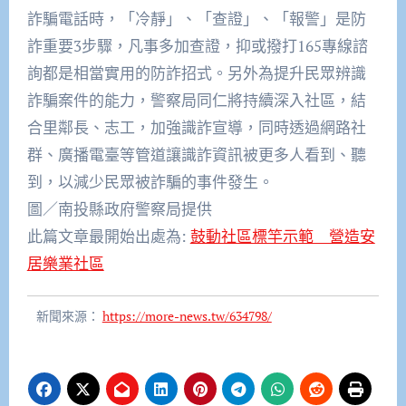
詐騙電話時，「
冷靜」、「查證」、「報警」是防
詐重要3步驟，凡事多加查證，
抑或撥打165專線諮
詢都是相當實用的防詐招式。
另外為提升民眾辨識
詐騙案件的能力，警察局同仁將持續深入社區，
結
合里鄰長、志工，加強識詐宣導，同時透過網路社
群、
廣播電臺等管道讓識詐資訊被更多人看到、聽
到，
以減少民眾被詐騙的事件發生。
圖／南投縣政府警察局提供
此篇文章最開始出處為:
鼓動社區標竿示範 營造安
居樂業社區
新聞來源：
https://more-news.tw/634798/