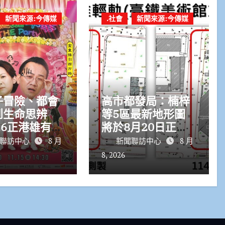
新聞來源:今傳媒
.社會
新聞來源:今傳媒
子冒險、都會
高市都發局：楠梓
到生命思辨
等5區最新地形圖
26正港雄有
將於8月20日正式
三檔高雄原創
上線
聯訪中心
8 月
新聞聯訪中心
8 月
接力登場
8, 2026