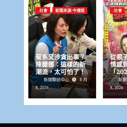
.社會
新聞來源:今傳媒
.社會
菊系又涉貪出事？
從親
陳麗娜：這樣的新
情感
潮流，太可怕了！
「20
戲」
新聞聯訪中心
8 月
新聞
節目
8, 2026
8, 2026