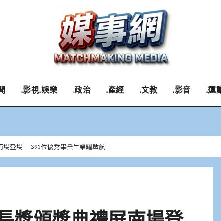
聞
.影視.娛樂
.政治
.產經
.文教
.影音
.運
南場登場 391位優秀畢業生榮耀啟航
縣長獎頒獎典禮屏南場登