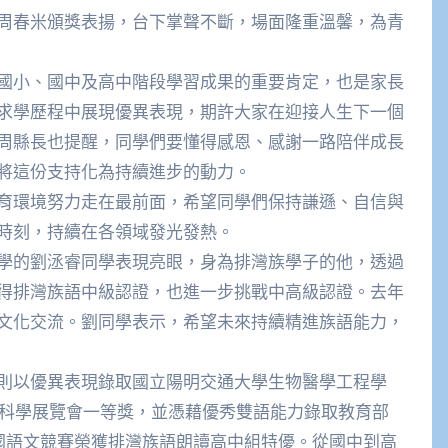
周春米頒獎表揚，台下掌聲不斷，場面隆重溫馨，為青
小、國中及高中階段學習成果的重要肯定，也是家長
求學歷程中展現優異表現，期許大家在迎接人生下一個
周縣長也提醒，同學們要懂得感恩、感謝一路陪伴成長
將這份支持化為持續進步的動力。
環境努力走在最前面，希望同學們保持謙遜、自信與
時刻，持續在各領域發光發熱。
的劉洆睿同學表現亮眼，身為排灣族學子的他，透過
得排灣族語中級認證，也進一步挑戰中高級認證。去年
文化交流。劉同學表示，希望未來持續精進族語能力，
以優異表現錄取國立陽明交通大學生物醫學工程學
際科學展覽會一等獎，並憑藉優秀雙語能力錄取教育部
全國語文競賽榮獲排灣族語朗讀高中組特優。從國中到高