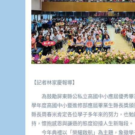
【記者林家慶報導】
為鼓勵屏東縣公私立高國中小應屆優秀畢業生
學年度高國中小暨進修部應屆畢業生縣長獎頒
縣長周春米肯定各位學子多年來的努力，也勉
持，懷抱感恩與謙遜的態度迎接人生新階段。
今年典禮以「榮耀啟航」為主題，象徵學子