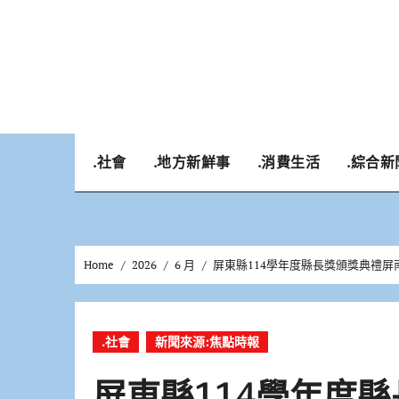
Skip
to
content
.社會
.地方新鮮事
.消費生活
.綜合新
Home
2026
6 月
屏東縣114學年度縣長獎頒獎典禮屏
.社會
新聞來源:焦點時報
屏東縣114學年度