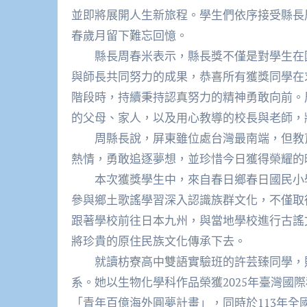
並即將展開人生新旅程。學生們依序接受縣長
春歲月留下難忘回憶。
縣長周春米表示，縣長獎不僅是對學生在國
與師長共同努力的成果，恭喜所有獲獎同學在
階段時，持續秉持認真努力的精神勇敢向前。
的父母、家人，以及用心教導的校長與老師，
周縣長說，屏東雖位處台灣最南端，但教育
熱情，勇敢追逐夢想，並珍惜今日獲得榮耀的
本次獲獎學生中，來自春日鄉春日國民小學
參與鄉土歌謠學習深入認識族群文化，不僅取
跟著學校前往日本九州，與當地學校進行古謠
將珍貴的原住民族文化傳承下去。
就讀枋寮高中雙語實驗班的許芸臻同學，則
系。她以生物化學科作品榮獲2025年臺灣國
「青年百億海外圓夢計畫」，同時於113年