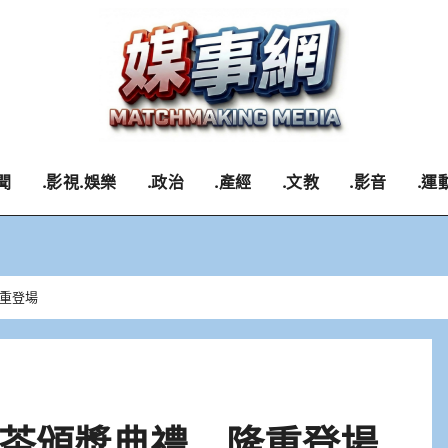
聞
.影視.娛樂
.政治
.產經
.文教
.影音
.運
重登場
茶頒獎典禮 隆重登場