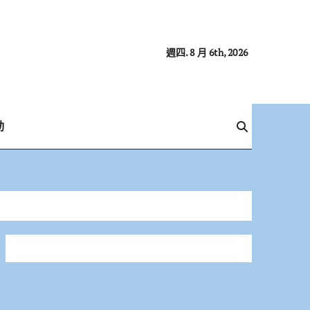
週四. 8 月 6th, 2026
動