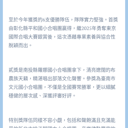
至於今年獲獎的6支優勝隊伍，隊隊實力堅強。首獎
由彰化縣平和國小合唱團贏得，繼2025年勇奪東京
國際合唱大賽銀賞後，這次憑藉專業素養與協合性
脫穎而出。
貳獎是南投縣羅娜國小合唱團拿下，清亮遼闊的布
農族天籟，精湛唱出部落文化聲響。參獎為臺南市
文元國小合唱團，不僅是全國賽常勝軍，更以細膩
穩健的層次感、深獲評審好評。
特別獎隊伍同樣不容小覷，包括和聲飽滿且充滿能