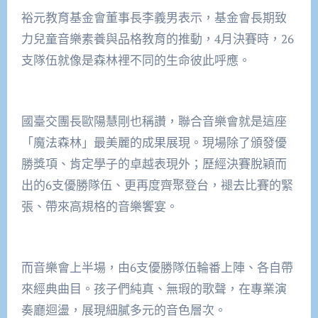
裕元教育基金會董事長李義男表示，基金會長期致
力兒童音樂素養與品格教育的推動，4月決賽時，26
支隊伍就像是森林裡不同的生命彼此呼應。
國臺交團長歐陽慧剛也稱讚，聯合音樂會就是這座
「魔法森林」最美麗的成果展現。現場除了頒發優
勝獎項、肯定學子的卓越表現外；歷經決賽脫穎而
出的6支優勝隊伍、更再度齊聚登台，褪去比賽的緊
張、帶來高規格的音樂饗宴。
而音樂會上半場，由6支優勝隊伍輪番上陣、各自帶
來經典曲目。孩子們純真、無瑕的歌聲，在專業演
奏廳迴盪，展現細膩多元的音色層次。