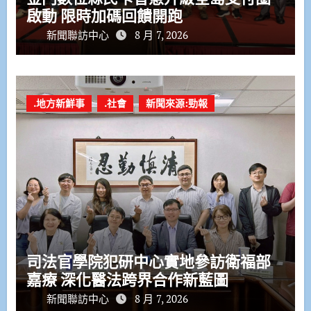
啟動 限時加碼回饋開跑
新聞聯訪中心
8 月 7, 2026
.地方新鮮事
.社會
新聞來源:勁報
司法官學院犯研中心實地參訪衛福部
嘉療 深化醫法跨界合作新藍圖
新聞聯訪中心
8 月 7, 2026