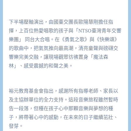
下半場壓軸演出，由國臺交團長歐陽慧剛擔任指
揮，上百位熱愛唱歌的孩子與「NTSO臺灣青年交響
樂團」 同台大合唱。在《勇氣之歌》與《快樂頌》
的歌曲中，把氣氛推向最高潮，清亮童聲與磅礴交
響樂完美交融，讓現場觀眾彷彿置身「魔法森
林」、感受震撼的和聲之美。
裕元教育基金會指出，感謝所有指導老師、家長以
及主協辦單位的全力支持。這段音樂旅程雖然暫時
告一段落，但種在孩子心中那顆音樂與夢想的種
子，將帶著心中的感動，在未來的日子繼續茁壯、
發芽。