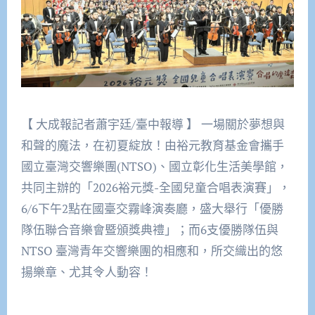
【 大成報記者蕭宇廷/臺中報導 】 一場關於夢想與
和聲的魔法，在初夏綻放！由裕元教育基金會攜手
國立臺灣交響樂團(NTSO)、國立彰化生活美學館，
共同主辦的「2026裕元獎-全國兒童合唱表演賽」，
6/6下午2點在國臺交霧峰演奏廳，盛大舉行「優勝
隊伍聯合音樂會暨頒獎典禮」；而6支優勝隊伍與
NTSO 臺灣青年交響樂團的相應和，所交織出的悠
揚樂章、尤其令人動容！