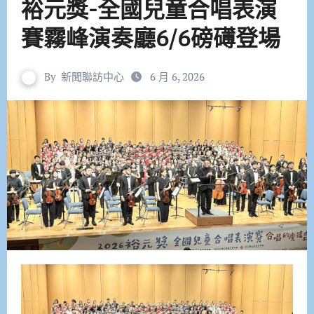
裕元獎-全國兒童合唱表演
賽霧峰演奏廳6/6磅礡登場
By
新聞聯訪中心
6 月 6, 2026