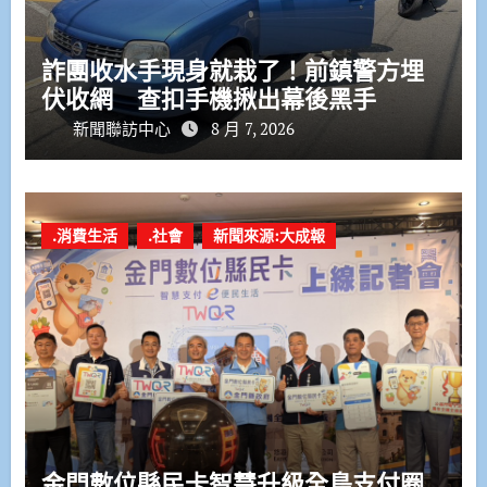
詐團收水手現身就栽了！前鎮警方埋
伏收網 查扣手機揪出幕後黑手
新聞聯訪中心
8 月 7, 2026
.消費生活
.社會
新聞來源:大成報
金門數位縣民卡智慧升級全島支付圈