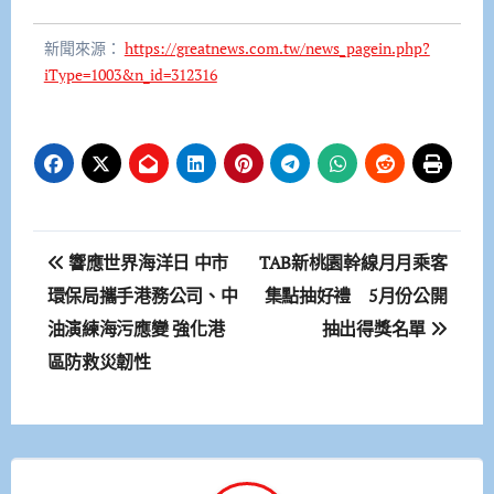
新聞來源：
https://greatnews.com.tw/news_pagein.php?
iType=1003&n_id=312316
文
響應世界海洋日 中市
TAB新桃園幹線月月乘客
章
環保局攜手港務公司、中
集點抽好禮 5月份公開
油演練海污應變 強化港
抽出得獎名單
導
區防救災韌性
覽