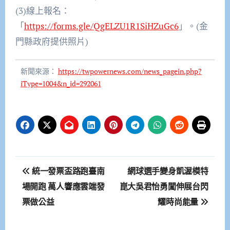
(3)線上報名：
「
https://forms.gle/QgELZU1R1SiHZuGc6
」。(金
門縣政府提供照片)
新聞來源：
https://twpowernews.com/news_pagein.php?
iType=1004&n_id=292061
文
統一發票盃路跑臺南
網球選手變身凱渥模特
章
場開跑 萬人響應雲端發
崑大吳君怡勇闖伸展台閃
票做公益
耀時尚能量
導
覽