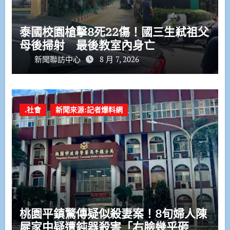
泰國校園槍擊8死22傷！國三生弒祖父
母後掃射 最後教室內身亡
新聞聯訪中心
8 月 7, 2026
.社會
新聞來源:記者爆料網
桃園平鎮驚傳疑似殺妻案！8旬婦人陳
屍家中疑遭鈍器殺害「右臉幾乎砸