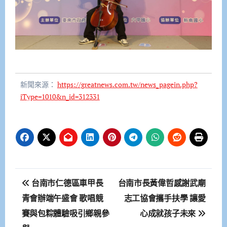
新聞來源：
https://greatnews.com.tw/news_pagein.php?
iType=1010&n_id=312331
文
台南市仁德區車甲長
台南市長黃偉哲感謝武廟
章
青會辦端午盛會 歌唱競
志工協會攜手扶學 讓愛
賽與包粽體驗吸引鄉親參
心成就孩子未來
導