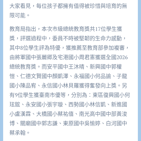
大家看見，每位孩子都擁有值得被珍惜與培育的無
限可能。
教育局指出，本次市級總統教育獎共17位學生獲
獎，評選過程中，委員不時被堅韌的生命力感動，
其中8位學生評為特優，獲推薦至教育部參加複審，
由將軍國中張麗卿及宅港國小周君憲獲選全國2026
總統教育獎。而安平國中王沐晴、新興國中郭權
愷、仁德文賢國中顏凱澤、永福國小何品諭、子龍
國小陳品宥、永信國小林貝羅獲得奮發向上獎。另
有9位學生獲臺南市優等，分別為：東區復興國小何
玹鋐、永安國小張宇璇、西勢國小林信凱、新進國
小盧漢霖、大橋國小蔡祐僖、南光高中國中部黃浚
博、關廟國中郭志謙、東原國中吳愉婷、白河國中
蔡承翰。