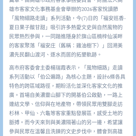
雄市客家文化事務基金會舉辦的2026客家悅讀節
「風物細路走讀」系列活動，今(7)日的「福安巡香-
夏日果子酸甘甜」吸引許多熱愛文史與自然風物的
民眾熱烈參與，一同踏進隱身於旗山區楠梓仙溪畔
的客家聚落「福安庄（舊稱：雞油樹下）」回溯美
濃先民翻山渡河、逐水而居的拓墾軌跡。
高市府客委會主委楊瑞霞表示，「風物細路」走讀
系列活動以「伯公遍路」為核心主題，設計6條各具
特色的跨區域路徑，期盼活化並深化客家文化的推
廣。首場自美濃靈山腳下的開基伯公啟動，一路上
連結文學、信仰與在地產物，帶領民眾用雙腳走訪
杉林、甲仙、六龜等客家重點發展區，感受土地的
脈搏。而今天來到與美濃隔著山的另一邊，希望讓
參與民眾在溫馨且洗鍊的文史步伐中，體會到高雄