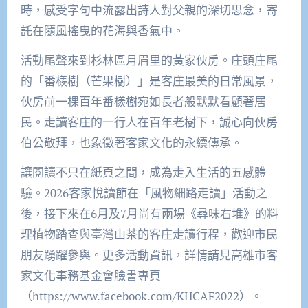
時，感受字句中流露出詩人對父親的深切思念，寄
託在隨風搖曳的花海與香氣中。
活動尾聲來到杉林區月眉里的黃家伙房。庄頭庄尾
的「番檨樹（芒果樹）」是客庄最美的日常風景，
伙房前一棵百年番檨樹宛如長者般默默看顧著居
民。走讀客庄的一行人在百年老樹下，誠心向伙房
伯公敬拜，也象徵著客家文化的永續傳承。
讓閱讀不只在紙頁之間，成為走入生活的五感體
驗。2026客家悅讀節在「風物細路走讀」活動之
後，接下來在6月及7月尚有兩場《尋味右堆》的料
理植物踏查與臺灣山茶的客庄走讀行程，歡迎市民
朋友踴躍參與。更多活動資訊，詳情請見高雄市客
家文化事務基金會臉書專頁
（https://www.facebook.com/KHCAF2022）。