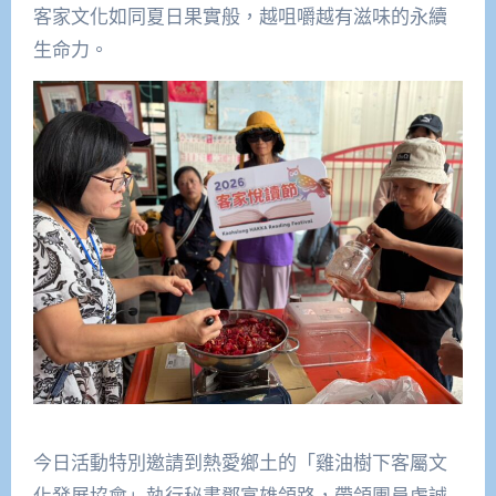
客家文化如同夏日果實般，越咀嚼越有滋味的永續
生命力。
今日活動特別邀請到熱愛鄉土的「雞油樹下客屬文
化發展協會」執行秘書鄧富雄領路，帶領團員虔誠