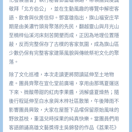
敬拜「北方伯公」，並在生動風趣的導覽中解密客
語、飲食與伙房信仰。鄧富雄指出，旗山福安庄早
期是由美濃竹頭背聚落的先民，翻越靈山與月光山
至楠梓仙溪河床刻苦開墾而成，正因為地理位置隱
蔽，反而完整保存了古樸的客家氛圍，成為旗山區
少數仍保有完整客家建築風貌與傳統祭祀文化的聚
落。
除了文化巡禮，本次走讀更將閱讀延伸至土地物
產。團員齊聚在宣化堂前廣場，享用由那瑪夏運送
下來、微酸帶甜的紅肉李果醬，消解盛夏燥熱；隨
後行程延伸至白水泉與木梓社區散策，午後陣雨不
影響團員興致，大家在屋簷下品嚐保留原始風味的
野放荔枝，重溫兒時採果的純真快樂。當團員們用
客語朗誦高雄文藝獎得主吳錦發的作品《荔果花》