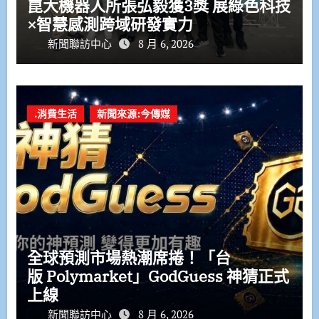
崑大機器人所張弘毅獲3獎 展綠色科技
×智慧感測跨域研發實力
新聞聯訪中心
8 月 6, 2026
.消費生活
新聞來源:今傳媒
全球預測市場熱潮席捲！「台
版 Polymarket」GodGuess 神猜正式
上線
新聞聯訪中心
8 月 6, 2026