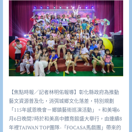
【焦點時報／記者林明佑報導】彰化縣政府為推動
藝文資源普及化，消弭城鄉文化落差，特別規劃
「115年感恩晚會－鄉鎮藝術巡演活動」。和美場6
月6日晚間7時於和美高中體育館盛大舉行，由連續8
年裡TAIWAN TOP團隊-「FOCASA馬戲團」帶來的