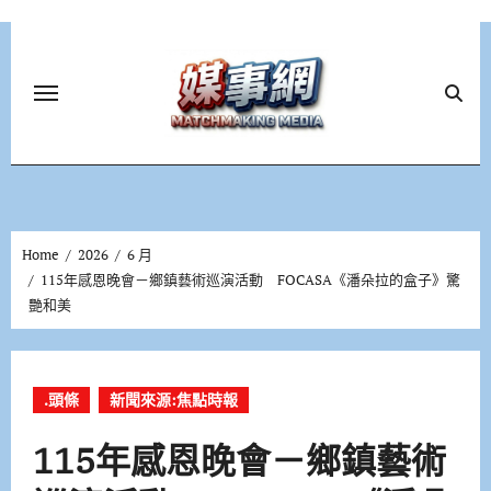
Skip
to
content
Home
2026
6 月
115年感恩晚會－鄉鎮藝術巡演活動 FOCASA《潘朵拉的盒子》驚
艷和美
.頭條
新聞來源:焦點時報
115年感恩晚會－鄉鎮藝術