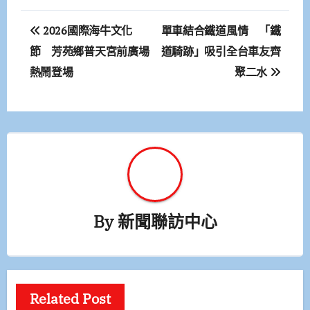
文
2026國際海牛文化
單車結合鐵道風情 「鐵
章
節 芳苑鄉普天宮前廣場
道騎跡」吸引全台車友齊
熱鬧登場
聚二水
導
覽
By
新聞聯訪中心
Related Post