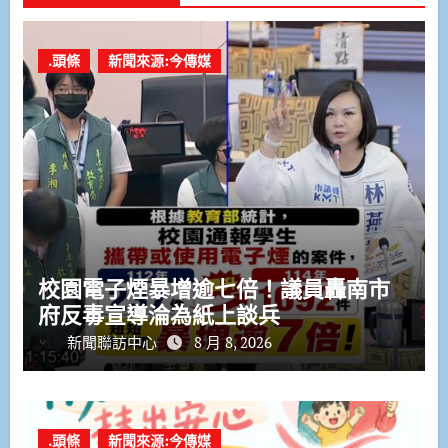
.頭條
新聞來源:今傳媒
校園電子煙暴增逾七倍！議員轟南市
府反毒宣導淪為紙上談兵
新聞聯訪中心
8 月 8, 2026
.頭條
新聞來源:今傳媒