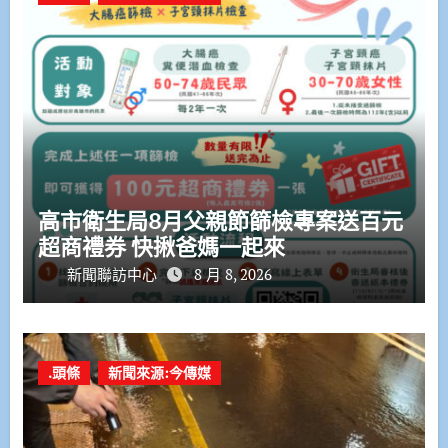
高市衛生局8月父親節篩檢專案送百元
超商禮券 快揪爸媽一起來
新聞聯訪中心
8 月 8, 2026
.頭條
新聞來源:今傳媒