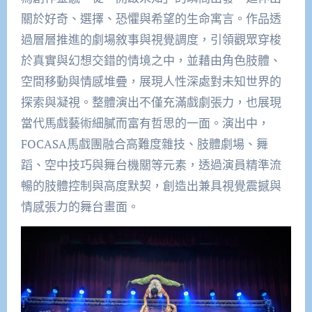
關於好奇、選擇、恐懼與希望的生命寓言。作品透
過層層推進的劇場敘事與視覺調度，引領觀眾穿梭
於真實與幻想交錯的情境之中，並藉由角色肢體、
空間移動與情感堆疊，展現人性深處對未知世界的
探索與凝視。整體演出不僅充滿戲劇張力，也展現
當代馬戲藝術細膩而富有哲思的一面。演出中，
FOCASA馬戲團融合高難度雜技、肢體劇場、舞
蹈、空中技巧與舞台機關等元素，透過演員精準流
暢的肢體控制與高度默契，創造出兼具視覺震撼與
情感張力的舞台畫面。