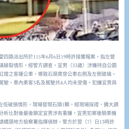
四路派出所於115年6月6日19時許接獲報案，指左營
璃破裂情形。經警方調查，宜男（33歲）涉嫌持自公園
紅燈之客運公車，導致石頭貫穿公車右側及左側玻璃，
駕駛，車內乘客3名及駕駛共4人均未受傷。犯嫌宜男與
低破損情形，現場發現石頭1顆，經現場採證、擴大調
分析比對後最後鎖定宜男涉有重嫌，宜男犯案後騎乘機
請橋頭地方檢察署指揮偵辦，警方於翌（7）日13時許