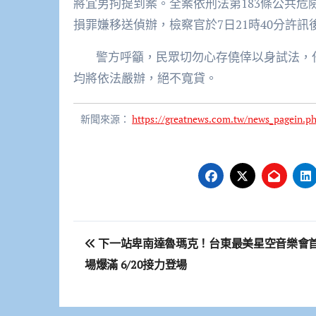
將宜男拘提到案。全案依刑法第183條公共危
損罪嫌移送偵辦，檢察官於7日21時40分許
警方呼籲，民眾切勿心存僥倖以身試法，任
均將依法嚴辦，絕不寬貸。
新聞來源：
https://greatnews.com.tw/news_pagein.
文
下一站卑南達魯瑪克！台東最美星空音樂會
章
場爆滿 6/20接力登場
導