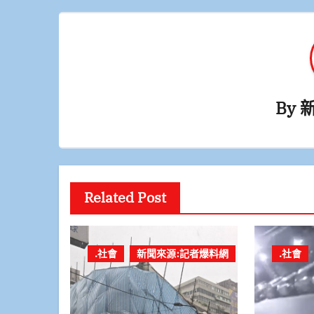
覽
By
Related Post
.社會
新聞來源:記者爆料網
.社會