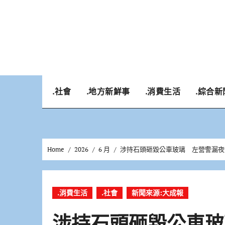
Skip
to
content
.社會
.地方新鮮事
.消費生活
.綜合新
Home
2026
6 月
涉持石頭砸毀公車玻璃 左營警漏夜
.消費生活
.社會
新聞來源:大成報
涉持石頭砸毀公車玻