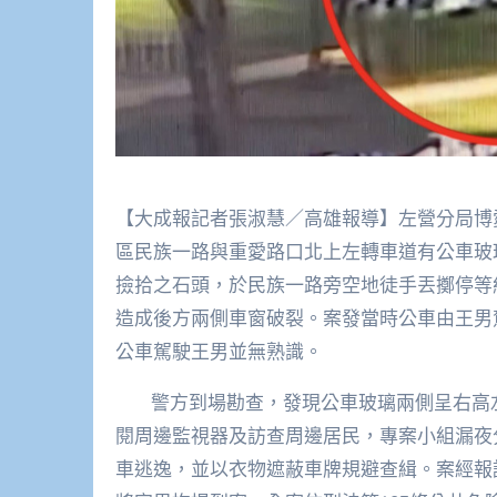
【大成報記者張淑慧／高雄報導】左營分局博愛
區民族一路與重愛路口北上左轉車道有公車玻
撿拾之石頭，於民族一路旁空地徒手丟擲停等
造成後方兩側車窗破裂。案發當時公車由王男
公車駕駛王男並無熟識。
警方到場勘查，發現公車玻璃兩側呈右高左
閱周邊監視器及訪查周邊居民，專案小組漏夜
車逃逸，並以衣物遮蔽車牌規避查緝。案經報