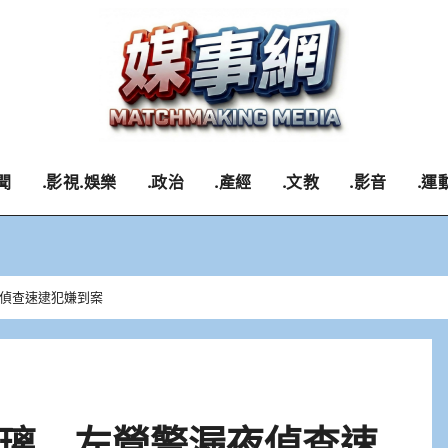
聞
.影視.娛樂
.政治
.產經
.文教
.影音
.運
偵查速逮犯嫌到案
璃 左營警漏夜偵查速