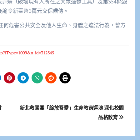
險罪嫌（破壞現有人所在之大眾運輸工具）及第354條毀
訊後諭令新臺幣3萬元交保候傳。
何危害公共安全及他人生命、身體之違法行為，警方
php?iType=1009&n_id=312345
首
新北救國團「綻放吾愛」生命教育巡演 深化校園
品格教育