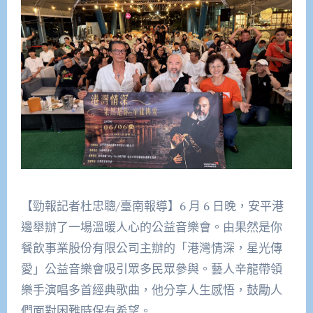
【勁報記者杜忠聰/臺南報導】6 月 6 日晚，安平港
邊舉辦了一場溫暖人心的公益音樂會。由果然是你
餐飲事業股份有限公司主辦的「港灣情深，星光傳
愛」公益音樂會吸引眾多民眾參與。藝人辛龍帶領
樂手演唱多首經典歌曲，他分享人生感悟，鼓勵人
們面對困難時保有希望。