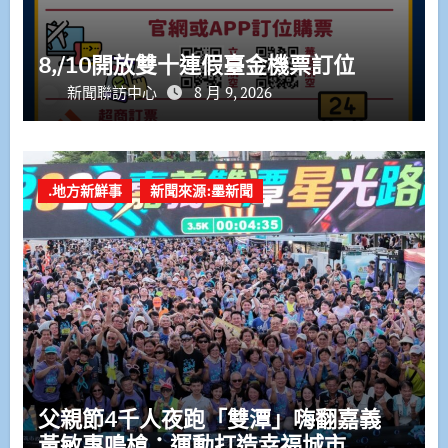
8,/10開放雙十連假臺金機票訂位
新聞聯訪中心
8 月 9, 2026
.地方新鮮事
新聞來源:墨新聞
父親節4千人夜跑「雙潭」嗨翻嘉義
黃敏惠鳴槍：運動打造幸福城市