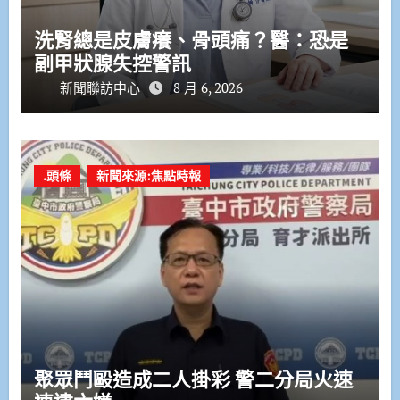
洗腎總是皮膚癢、骨頭痛？醫：恐是
副甲狀腺失控警訊
新聞聯訪中心
8 月 6, 2026
.頭條
新聞來源:焦點時報
聚眾鬥毆造成二人掛彩 警二分局火速