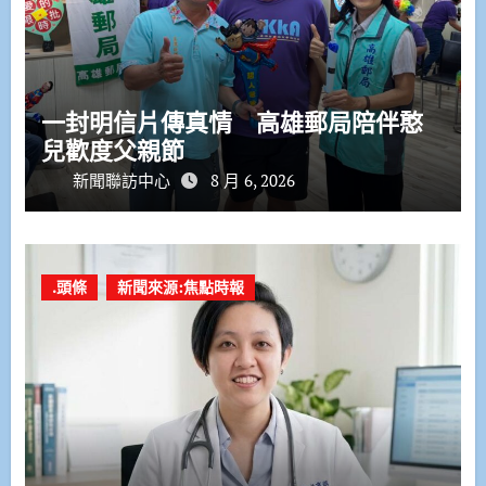
一封明信片傳真情 高雄郵局陪伴憨
兒歡度父親節
新聞聯訪中心
8 月 6, 2026
.頭條
新聞來源:焦點時報