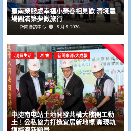
臺南榮服處幸福小榮眷相見歡 清境農
場圓滿築夢微旅行
新聞聯訪中心
8 月 8, 2026
.消費生活
.社會
新聞來源:大成報
中捷南屯站土地開發共構大樓開工動
土！公私協力打造宜居新地標 實現軌
道經濟新願景