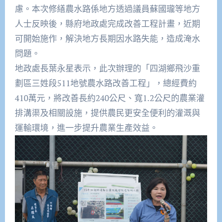
慮。本次修繕農水路係地方透過議員蘇國瓏等地方
人士反映後，縣府地政處完成改善工程計畫，近期
可開始施作，解決地方長期因水路失能，造成淹水
問題。
地政處長葉永星表示，此次辦理的「四湖鄉飛沙重
劃區三姓段511地號農水路改善工程」，總經費約
410萬元，將改善長約240公尺、寬1.2公尺的農業灌
排溝渠及相關設施，提供農民更安全便利的灌溉與
運輸環境，進一步提升農業生產效益。