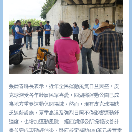
張麗善縣長表示，近年全民運動風氣日益興盛，皮
克球深受各年齡層民眾喜愛，四湖鄉運動公園已成
為地方重要運動休閒場域。然而，現有皮克球場缺
乏遮蔭設施，夏季高溫及強烈日照不僅影響運動舒
適度，也增加運動風險。經四湖鄉公所提報改善計
畫並完成現勘評估後，縣府核定補助480萬元設置電