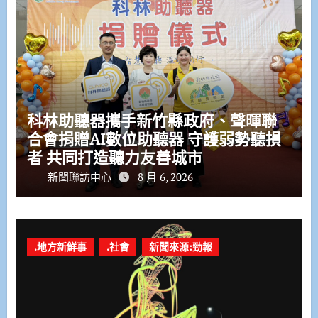
科林助聽器攜手新竹縣政府、聲暉聯
合會捐贈AI數位助聽器 守護弱勢聽損
者 共同打造聽力友善城市
新聞聯訪中心
8 月 6, 2026
.地方新鮮事
.社會
新聞來源:勁報