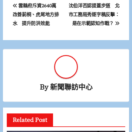
文
雲縣府斥資2640萬
沈伯洋否認提蓋步道 北
章
改善莿桐、虎尾地方排
市工務局秀逐字稿反擊：
水 提升防洪效能
是在示範認知作戰？
導
覽
By
新聞聯訪中心
Related Post