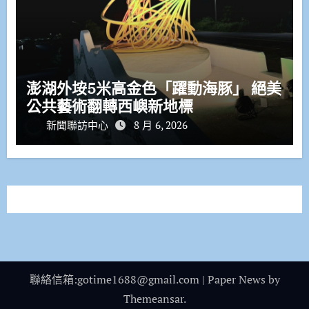
澎湖外垵5米高金色「躍動海豚」 絕美
公共藝術翻轉西嶼新地標
新聞聯訪中心
8 月 6, 2026
聯絡信箱:gotime1688@gmail.com
|
Paper News
by
Themeansar
.