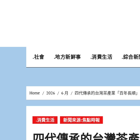
Skip
to
content
.社會
.地方新鮮事
.消費生活
.綜合新
Home
2026
6 月
四代傳承的台灣茶產業「百年長順」 楊
.消費生活
新聞來源:焦點時報
四代傳承的台灣茶產