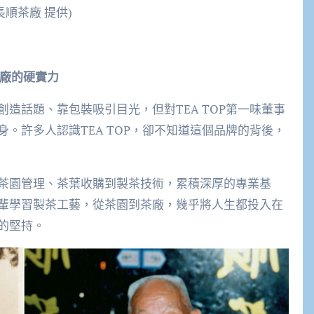
順茶廠 提供)
廠的硬實力
造話題、靠包裝吸引目光，但對TEA TOP第一味董事
。許多人認識TEA TOP，卻不知道這個品牌的背後，
茶園管理、茶葉收購到製茶技術，累積深厚的專業基
輩學習製茶工藝，從茶園到茶廠，幾乎將人生都投入在
的堅持。