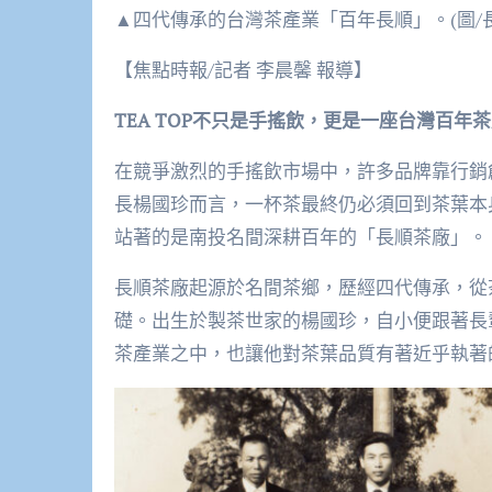
▲四代傳承的台灣茶產業「百年長順」。(圖/長
【焦點時報/記者 李晨馨 報導】
TEA TOP
不只是手搖飲，
更是一座台灣百年茶
在競爭激烈的手搖飲市場中，許多品牌靠行銷創
長楊國珍而言，一杯茶最終仍必須回到茶葉本身
站著的是南投名間深耕百年的「長順茶廠」。
長順茶廠起源於名間茶鄉，歷經四代傳承，從
礎。出生於製茶世家的楊國珍，自小便跟著長
茶產業之中，也讓他對茶葉品質有著近乎執著