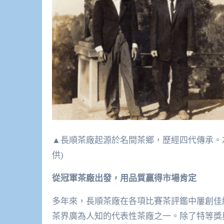
▲長順茶廠起源於名間茶鄉，歷經四代傳承。左
供)
從冠軍茶廠出發，用品質贏得市場肯定
多年來，長順茶廠在各項比賽茶評鑑中屢創佳
茶界廣為人知的代表性茶廠之一。除了特等獎