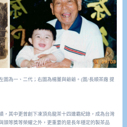
圖為一、二代；右圖為楊董與爺爺。(圖/長順茶廠 提
績，其中更曾創下凍頂烏龍茶十四連霸紀錄，成為台灣
與頭等獎等榮耀之外，更重要的是長年穩定的製茶品