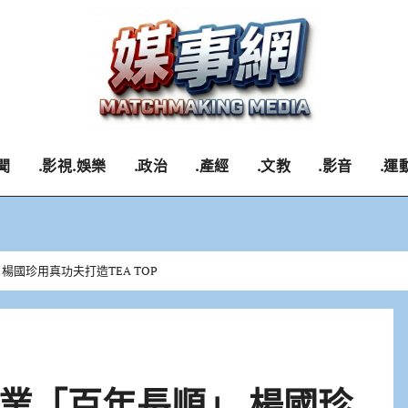
聞
.影視.娛樂
.政治
.產經
.文教
.影音
.運
國珍用真功夫打造TEA TOP
業「百年長順」 楊國珍