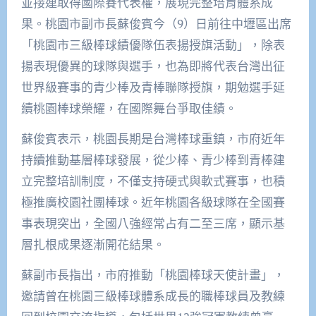
並接連取得國際賽代表權，展現完整培育體系成
果。桃園市副市長蘇俊賓今（9）日前往中壢區出席
「桃園市三級棒球績優隊伍表揚授旗活動」，除表
揚表現優異的球隊與選手，也為即將代表台灣出征
世界級賽事的青少棒及青棒聯隊授旗，期勉選手延
續桃園棒球榮耀，在國際舞台爭取佳績。
蘇俊賓表示，桃園長期是台灣棒球重鎮，市府近年
持續推動基層棒球發展，從少棒、青少棒到青棒建
立完整培訓制度，不僅支持硬式與軟式賽事，也積
極推廣校園社團棒球。近年桃園各級球隊在全國賽
事表現突出，全國八強經常占有二至三席，顯示基
層扎根成果逐漸開花結果。
蘇副市長指出，市府推動「桃園棒球天使計畫」，
邀請曾在桃園三級棒球體系成長的職棒球員及教練