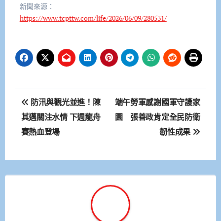
新聞來源：
https://www.tcpttw.com/life/2026/06/09/280531/
文
防汛與觀光並進！陳
端午勞軍感謝國軍守護家
章
其邁關注水情 下週龍舟
園 張善政肯定全民防衛
賽熱血登場
韌性成果
導
覽