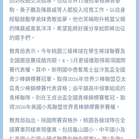
回到校園交流指導，包括世界12強冠軍教練曾豪
駒、黃子鵬及陳晨威等人都投入培育工作，以自身
經驗鼓勵學弟妹勇敢追夢。他也笑稱剛升格當父親
的陳晨威喜氣洋洋，希望能將好運分享給即將出征
的選手們。
教育局表示，今年桃園三級棒球在學生棒球聯賽及
全國選拔賽成績亮眼，4、5月更接連取得兩項國際
賽代表權。其中，新明國中勇奪萬士益冷氣盃全國
青少棒錦標賽冠軍，取得2026年世界少棒聯盟亞太
區青少棒錦標賽代表資格；由平鎮高中領軍組成的
青棒聯隊，則在王貞治盃全國青棒錦標賽奪冠，取
得2026年美國小馬聯盟世界青棒錦標賽參賽權。
教育局指出，除國際賽資格外，桃園各級球隊在全
國賽事同樣表現優異，包括龜山國小、中平國小及
仁善國小在國小硬式聯賽包辦全國第3、第7及第8