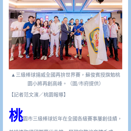
▲三級棒球揚威全國再拚世界賽，蘇俊賓授旗勉桃
園小將再創高峰。（圖/市府提供）
【記者范文濱／桃園報導】
桃
園市三級棒球近年在全國各級賽事屢創佳績，