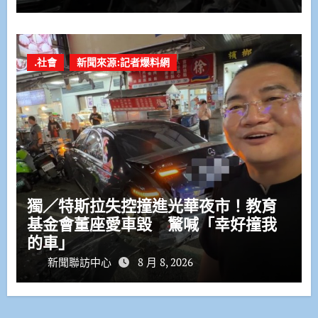
.社會
新聞來源:記者爆料網
獨／特斯拉失控撞進光華夜市！教育
基金會董座愛車毀 驚喊「幸好撞我
的車」
新聞聯訪中心
8 月 8, 2026