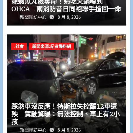
龍蝦魚丸險奪命！婦吃火鍋噎到
OHCA 兩消防昔日同袍聯手搶回一命
新聞聯訪中心
8 月 8, 2026
.社會
新聞來源:記者爆料網
踩煞車沒反應！特斯拉失控釀12車遭
殃 駕駛驚曝：無法控制、車上有2小
孩
新聞聯訪中心
8 月 8, 2026