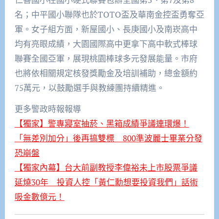
名；中平國小聯隊也於TOTO盃及華南金控盃勇奪亞
軍。女子組方面，新屋國小、長庚國小及南崁高中
均有亮眼成績，大園國際高中更拿下高中軟式棒球
聯賽全國亞軍，展現桃園棒球多元發展能量。市府
也將依相關規定核發獎勵金及培訓補助，總金額約
75萬元，以鼓勵選手與教練團持續精進。
更多警政時報報導
【獨家】警專寢室抽菸、黑箱成績爭議連環爆！
「無差別加分」後再搞雙標 800準波麗士畢業分發
恐崩盤
【獨家內幕】台大前副教授李偉裕未上市股票爭議
延燒30年 投資人控「黃仁勳想要投資我們」話術
吸金數億元！