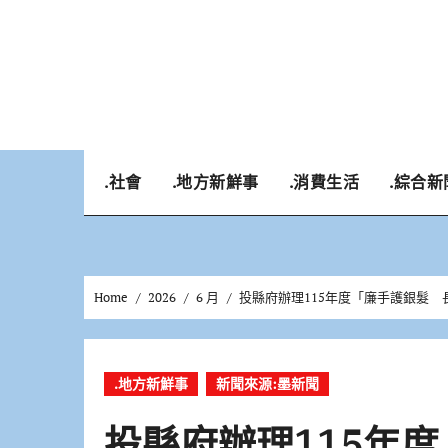
Skip
to
content
.社會
.地方新鮮事
.消費生活
.綜合新
Home
2026
6 月
投縣府辦理115年度「廉手護銀髮 
.地方新鮮事
新聞來源:墨新聞
投縣府辦理115年