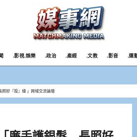
聞
.影視.娛樂
.政治
.產經
.文教
.影音
.運
長照好『投』緣 」跨域交流論壇
度「廉手護銀髮 長照好