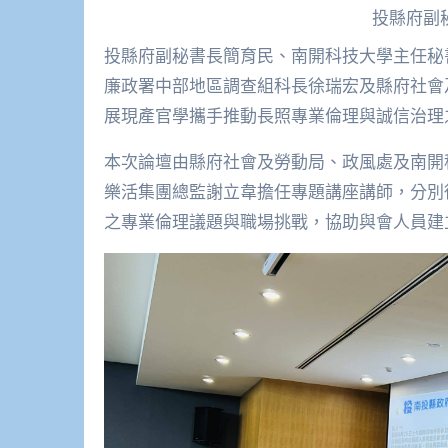
投縣府副
投縣府副秘書長簡育民、南開科技大學主任秘書林柏宏、法務部廉政署防貪組副組長洪俊岳、法務部
廉政署中部地區調查組科長徐瑞宏及縣府社會
展現產官學攜手推動長照專業倫理與誠信治理
本次論壇由縣府社會及勞動局、政風處及南開
樂活集團總監謝立韋擔任專題講座講師，分別
之專業倫理議題與職場挑戰，協助與會人員建