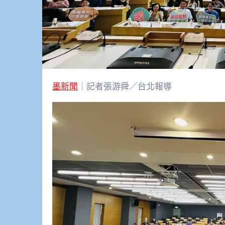
墨新聞
｜記者張游舜／台北報導