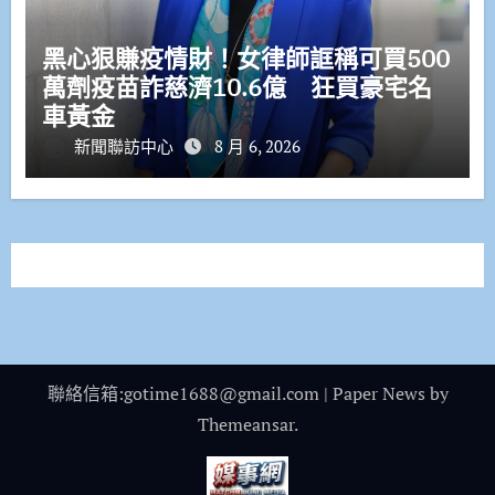
黑心狠賺疫情財！女律師誆稱可買500
萬劑疫苗詐慈濟10.6億 狂買豪宅名
車黃金
新聞聯訪中心
8 月 6, 2026
聯絡信箱:gotime1688@gmail.com
|
Paper News
by
Themeansar
.