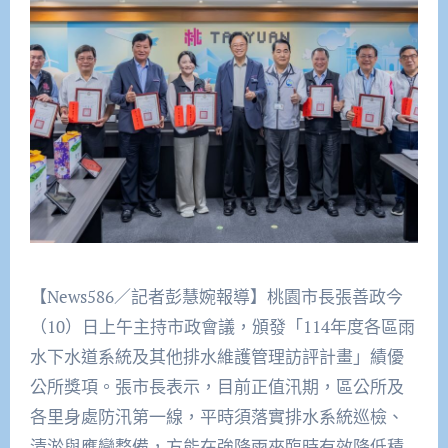
【News586／記者彭慧婉報導】桃園市長張善政今
（10）日上午主持市政會議，頒發「114年度各區雨
水下水道系統及其他排水維護管理訪評計畫」績優
公所獎項。張市長表示，目前正值汛期，區公所及
各里身處防汛第一線，平時須落實排水系統巡檢、
清淤與應變整備，方能在強降雨來臨時有效降低積