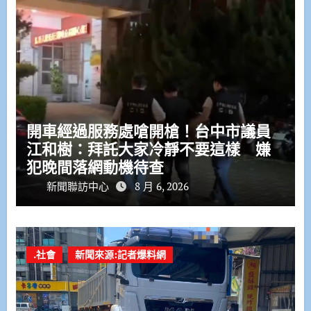
開車經過服務處嗆開槍！台中市議員
江和樹：拜託大家冷靜不要這樣 嫌
犯晚間落網動機待查
新聞聯訪中心
8 月 6, 2026
.社會
新聞來源:記者爆料網