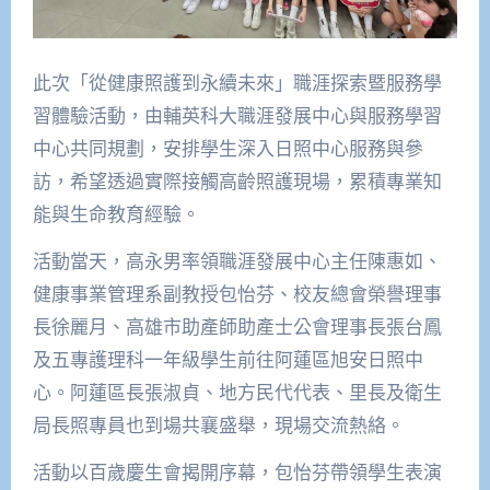
此次「從健康照護到永續未來」職涯探索暨服務學
習體驗活動，由輔英科大職涯發展中心與服務學習
中心共同規劃，安排學生深入日照中心服務與參
訪，希望透過實際接觸高齡照護現場，累積專業知
能與生命教育經驗。
活動當天，高永男率領職涯發展中心主任陳惠如、
健康事業管理系副教授包怡芬、校友總會榮譽理事
長徐麗月、高雄市助產師助產士公會理事長張台鳳
及五專護理科一年級學生前往阿蓮區旭安日照中
心。阿蓮區長張淑貞、地方民代代表、里長及衛生
局長照專員也到場共襄盛舉，現場交流熱絡。
活動以百歲慶生會揭開序幕，包怡芬帶領學生表演