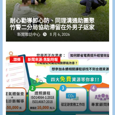
耐心勸導卸心防、同理溝通助團聚
竹警二分局協助滯留在外男子返家
新聞聯訪中心
8 月 6, 2026
.頭條
新聞來源:焦點時報