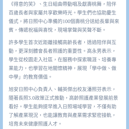
《得意的笑》、生日組曲帶動唱及獻壽桃舞，陪伴
百歲長者與家屬共享歡樂時光。學生們也協助慶生
儀式，將日照中心準備的100個壽桃分送給長輩與來
賓，傳遞祝福與喜悅，現場掌聲與笑聲不斷。
許多學生首次近距離接觸高齡長者，透過陪伴與互
動，更深刻體會長者照護的重要性。高永男表示，
學生從校園走入社區，在服務中探索職涯、培養專
業能力，也學習在地關懷精神，展現「學中做、做
中學」的教育價值。
旭安日照中心負責人、輔英傑出校友潘照芬表示，
隨著長照3.0政策正式推動，高齡照護產業發展前景
看好。學生能夠提早進入日照場域學習，不僅有助
了解產業現況，也能讓教育與產業需求緊密接軌，
培育未來健康照護人才。