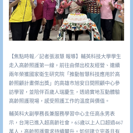
【焦點時報／記者張淑慧 報導】輔英科技大學學生
走入高齡照護第一線，前往由傑出校友經營、連續
兩年榮獲國家衛生研究院「推動智慧科技應用於高
齡照顧計畫傑出獎」的高雄市旭安日間照顧中心參
訪學習，並陪伴百歲人瑞慶生，透過實地互動體驗
高齡照護現場，感受照護工作的溫度與價值。
輔英科大副學務長兼服務學習中心主任高永男表
示，台灣已進入超高齡社會，65歲以上人口超過467
萬人，高齡照護需求持續攀升。如何建立完善且有