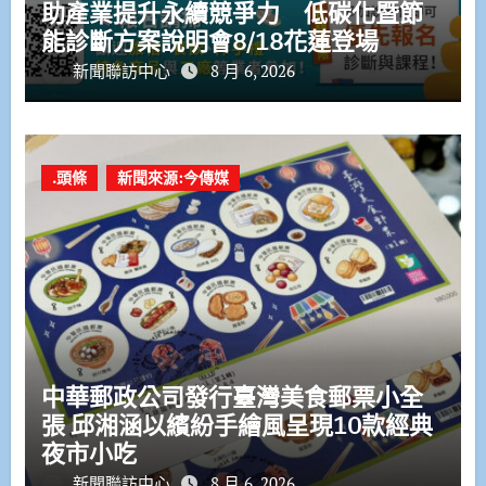
助產業提升永續競爭力 低碳化暨節
能診斷方案說明會8/18花蓮登場
新聞聯訪中心
8 月 6, 2026
.頭條
新聞來源:今傳媒
中華郵政公司發行臺灣美食郵票小全
張 邱湘涵以繽紛手繪風呈現10款經典
夜市小吃
新聞聯訪中心
8 月 6, 2026