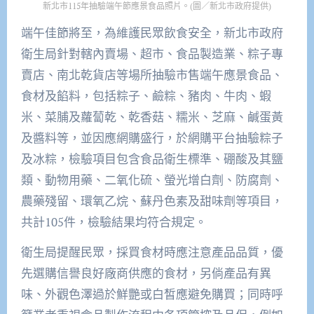
新北市115年抽驗端午節應景食品照片。(圖／新北市政府提供)
端午佳節將至，為維護民眾飲食安全，新北市政府
衛生局針對轄內賣場、超市、食品製造業、粽子專
賣店、南北乾貨店等場所抽驗市售端午應景食品、
食材及餡料，包括粽子、鹼粽、豬肉、牛肉、蝦
米、菜脯及蘿蔔乾、乾香菇、糯米、芝麻、鹹蛋黃
及醬料等，並因應網購盛行，於網購平台抽驗粽子
及冰粽，檢驗項目包含食品衛生標準、硼酸及其鹽
類、動物用藥、二氧化硫、螢光增白劑、防腐劑、
農藥殘留、環氧乙烷、蘇丹色素及甜味劑等項目，
共計105件，檢驗結果均符合規定。
衛生局提醒民眾，採買食材時應注意產品品質，優
先選購信譽良好廠商供應的食材，另倘產品有異
味、外觀色澤過於鮮艷或白皙應避免購買；同時呼