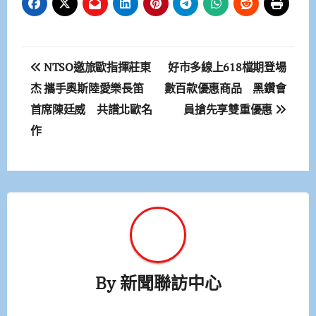
文
NTSO邀旅歐指揮莊東
好市多線上618檔期登場
章
杰 攜手奧斯陸愛樂長笛
數百款優惠商品 黑鑽會
首席陳廷威 共譜北歐名
員搶先享雙重優惠
導
作
覽
By
新聞聯訪中心