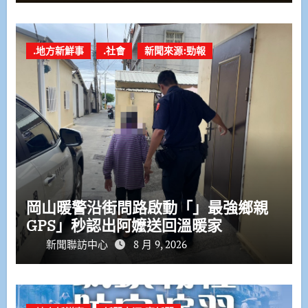
.地方新鮮事
.社會
新聞來源:勁報
岡山暖警沿街問路啟動「」最強鄉親
GPS」秒認出阿嬤送回溫暖家
新聞聯訪中心
8 月 9, 2026