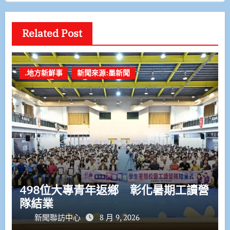
Related Post
.地方新鮮事
新聞來源:墨新聞
498位大專青年返鄉 彰化暑期工讀營
隊結業
新聞聯訪中心
8 月 9, 2026