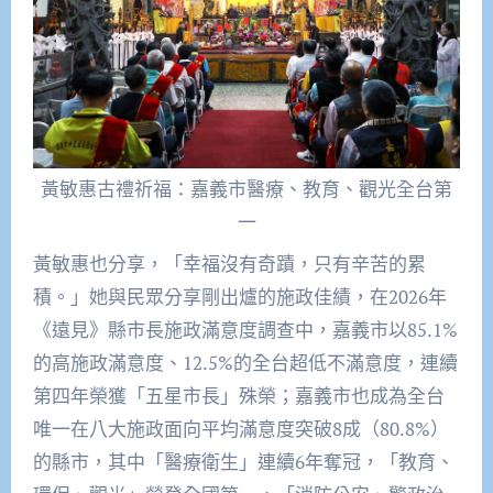
黃敏惠古禮祈福：嘉義市醫療、教育、觀光全台第
一
黃敏惠也分享，「幸福沒有奇蹟，只有辛苦的累
積。」她與民眾分享剛出爐的施政佳績，在2026年
《遠見》縣市長施政滿意度調查中，嘉義市以85.1%
的高施政滿意度、12.5%的全台超低不滿意度，連續
第四年榮獲「五星市長」殊榮；嘉義市也成為全台
唯一在八大施政面向平均滿意度突破8成（80.8%）
的縣市，其中「醫療衛生」連續6年奪冠，「教育、