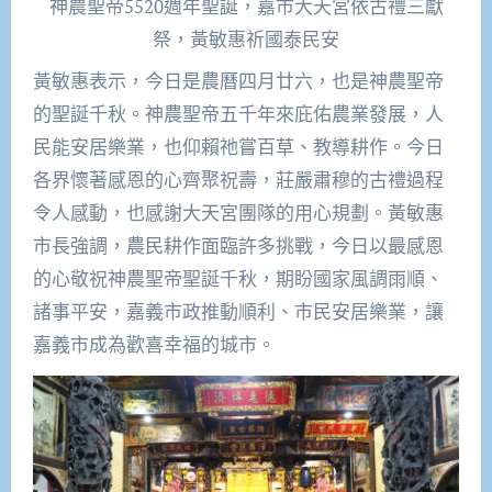
神農聖帝5520週年聖誕，嘉市大天宮依古禮三獻
祭，黃敏惠祈國泰民安
黃敏惠表示，今日是農曆四月廿六，也是神農聖帝
的聖誕千秋。神農聖帝五千年來庇佑農業發展，人
民能安居樂業，也仰賴祂嘗百草、教導耕作。今日
各界懷著感恩的心齊聚祝壽，莊嚴肅穆的古禮過程
令人感動，也感謝大天宮團隊的用心規劃。黃敏惠
市長強調，農民耕作面臨許多挑戰，今日以最感恩
的心敬祝神農聖帝聖誕千秋，期盼國家風調雨順、
諸事平安，嘉義市政推動順利、市民安居樂業，讓
嘉義市成為歡喜幸福的城市。