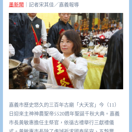
墨新聞
｜記者宋其佳／嘉義報導
嘉義市歷史悠久的三百年古廟「大天宮」今（11）
日迎來主神神農聖帝5520週年聖誕千秋大典。嘉義
市長黃敏惠擔任主祭官，依循古禮舉行三獻禮儀
式。黃敏惠市長除了虔誠祈求國泰民安、五穀豐