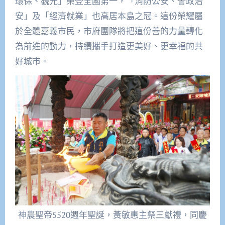
環保、觀光」榮登全國第一，「消防公安、警政治
安」及「經濟就業」也高居本島之冠。這份榮耀屬
於全體嘉義市民，市府團隊將把這份善的力量轉化
為前進的動力，持續攜手打造更美好、更幸福的共
好城市。
神農聖帝5520週年聖誕，黃敏惠主祭三獻禮，同慶