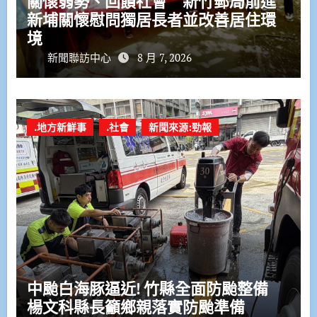
關懷弱勢、回饋社會 新竹郵局前進
新埔關懷慰問獨居長者並改善居住環
境
新聞聯訪中心
8 月 7, 2026
.地方新鮮事
.社會
新聞來源:勁報
中颱白海豚逼近! 竹縣全面防颱整備
楊文科縣長籲鄉親落實防颱準備