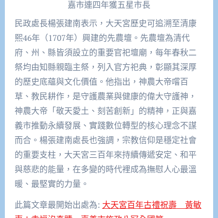
嘉市連四年獲五星市長
民政處長楊張建南表示，大天宮歷史可追溯至清康
熙46年（1707年）興建的先農壇。先農壇為清代
府、州、縣皆須設立的重要官祀壇廟，每年春秋二
祭均由知縣親臨主祭，列入官方祀典，彰顯其深厚
的歷史底蘊與文化價值。他指出，神農大帝嚐百
草、教民耕作，是守護農業與健康的偉大守護神，
神農大帝「敬天愛土、刻苦創新」的精神，正與嘉
義市推動永續發展、實踐數位轉型的核心理念不謀
而合。楊張建南處長也強調，宗教信仰是穩定社會
的重要支柱，大天宮三百年來持續傳遞安定、和平
與慈悲的能量，在多變的時代裡成為撫慰人心最溫
暖、最堅實的力量。
此篇文章最開始出處為:
大天宮百年古禮祝壽 黃敏