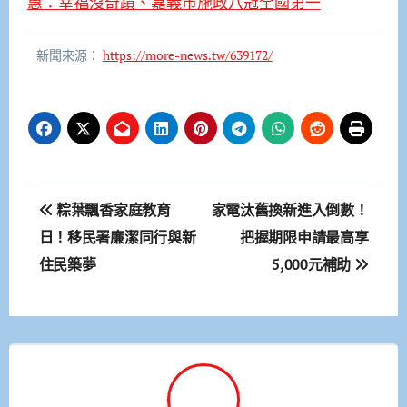
惠：幸福沒奇蹟、嘉義市施政八冠全國第一
新聞來源：
https://more-news.tw/639172/
文
粽葉飄香家庭教育
家電汰舊換新進入倒數！
章
日！移民署廉潔同行與新
把握期限申請最高享
住民築夢
5,000元補助
導
覽