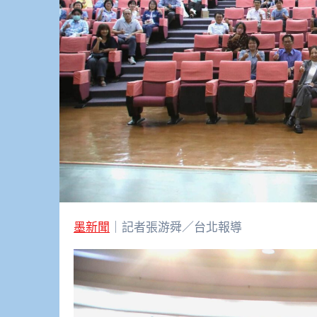
墨新聞
｜記者張游舜／台北報導