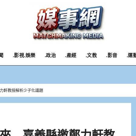
聞
.影視.娛樂
.政治
.產經
.文教
.影音
.運
力軒教授解析少子化議題
來 嘉義縣邀鄭力軒教