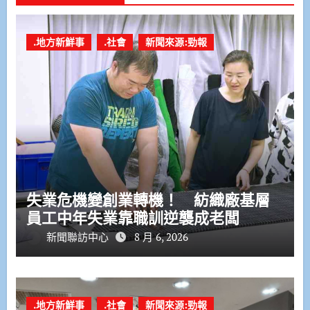
.地方新鮮事
.社會
新聞來源:勁報
失業危機變創業轉機！ 紡織廠基層
員工中年失業靠職訓逆襲成老闆
新聞聯訪中心
8 月 6, 2026
.地方新鮮事
.社會
新聞來源:勁報