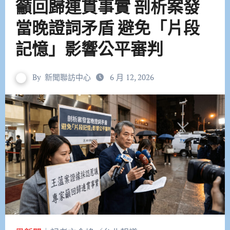
籲回歸連貫事實 剖析案發
當晚證詞矛盾 避免「片段
記憶」影響公平審判
By
新聞聯訪中心
6 月 12, 2026