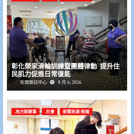
彰化榮家滑輪訓練暨團體律動 提升住
民肌力促進日常復能
新聞聯訪中心
8 月 6, 2026
.地方新鮮事
.社會
新聞來源:勁報