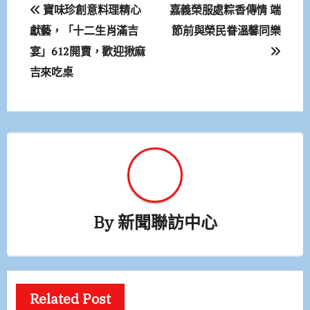
文
寶味珍創意料理精心
嘉義榮服處粽香傳情 端
章
獻藝，「十二生肖滿吉
節前與榮民眷溫馨同樂
宴」612開賣，歡迎揪麻
導
吉來吃桌
覽
By
新聞聯訪中心
Related Post