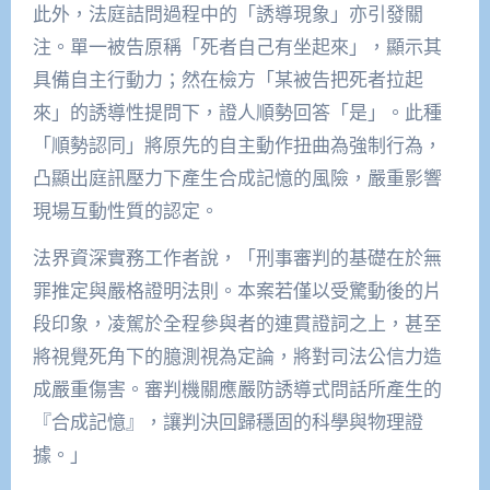
此外，法庭詰問過程中的「誘導現象」亦引發關
注。單一被告原稱「死者自己有坐起來」，顯示其
具備自主行動力；然在檢方「某被告把死者拉起
來」的誘導性提問下，證人順勢回答「是」。此種
「順勢認同」將原先的自主動作扭曲為強制行為，
凸顯出庭訊壓力下產生合成記憶的風險，嚴重影響
現場互動性質的認定。
法界資深實務工作者說，「刑事審判的基礎在於無
罪推定與嚴格證明法則。本案若僅以受驚動後的片
段印象，凌駕於全程參與者的連貫證詞之上，甚至
將視覺死角下的臆測視為定論，將對司法公信力造
成嚴重傷害。審判機關應嚴防誘導式問話所產生的
『合成記憶』，讓判決回歸穩固的科學與物理證
據。」