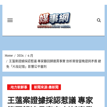
Skip
to
content
Home
2026
6 月
王薀案證據採認惹議 專家籲回歸連貫事實 剖析案發當晚證詞矛盾 避
免「片段記憶」影響公平審判
.地方新鮮事
新聞來源:墨新聞
王薀案證據採認惹議 專家