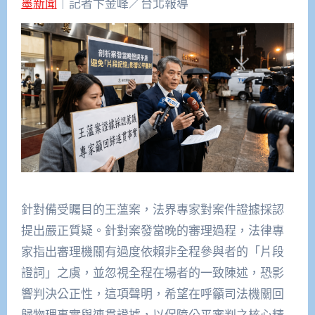
墨新聞
｜記者卞金峰／台北報導
針對備受矚目的王薀案，法界專家對案件證據採認
提出嚴正質疑。針對案發當晚的審理過程，法律專
家指出審理機關有過度依賴非全程參與者的「片段
證詞」之虞，並忽視全程在場者的一致陳述，恐影
響判決公正性，這項聲明，希望在呼籲司法機關回
歸物理事實與連貫證據，以保障公平審判之核心精