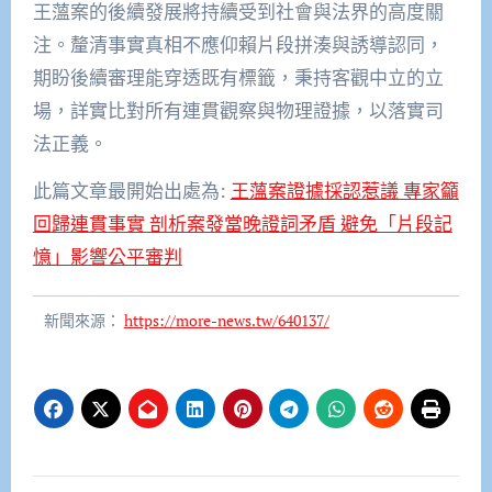
王薀案的後續發展將持續受到社會與法界的高度關
注。釐清事實真相不應仰賴片段拼湊與誘導認同，
期盼後續審理能穿透既有標籤，秉持客觀中立的立
場，詳實比對所有連貫觀察與物理證據，以落實司
法正義。
此篇文章最開始出處為:
王薀案證據採認惹議 專家籲
回歸連貫事實 剖析案發當晚證詞矛盾 避免「片段記
憶」影響公平審判
新聞來源：
https://more-news.tw/640137/