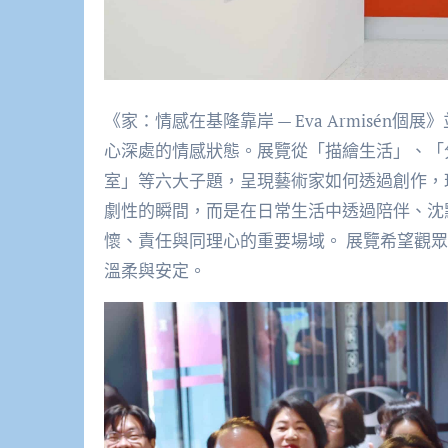
《家：情感在基隆靠岸 — Eva Armisé
心深處的情感狀態。展覽從「描繪生活」、「
室」等六大子題，呈現藝術家如何透過創作，
劇性的瞬間，而是在日常生活中透過陪伴、沈
懷、責任與同理心的重要場域。 展覽希望觀
溫柔與安定。