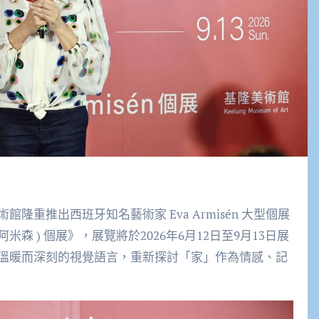
重推出西班牙知名藝術家 Eva Armisén 大型個展
伊娃 阿米森 ) 個展》，展覽將於2026年6月12日至9月13日展
溫暖而深刻的視覺語言，重新探討「家」作為情感、記