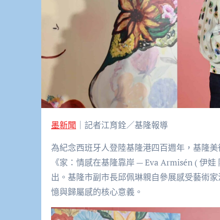
墨新聞
｜記者江育銓／基隆報導
為紀念西班牙人登陸基隆港四百週年，基隆美術館隆
《家：情感在基隆靠岸 — Eva Armisén ( 
出。基隆市副市長邱佩琳親自參展感受藝術家
憶與歸屬感的核心意義。