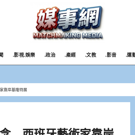
聞
.影視.娛樂
.政治
.產經
.文教
.影音
.運
家靠岸基隆特展
念 西班牙藝術家靠岸