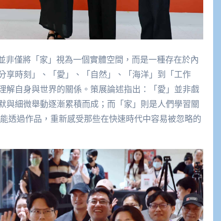
n個展》並非僅將「家」視為一個實體空間，而是一種存在於內
分享時刻」、「愛」、「自然」、「海洋」到「工作
理解自身與世界的關係。策展論述指出：「愛」並非戲
默與細微舉動逐漸累積而成；而「家」則是人們學習關
眾能透過作品，重新感受那些在快速時代中容易被忽略的