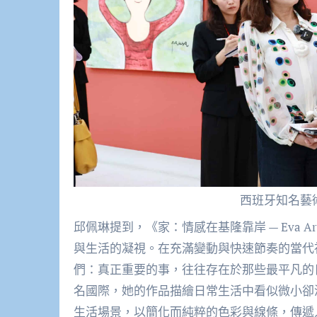
西班牙知名藝術家 
邱佩琳提到，《家：情感在基隆靠岸 — Eva 
與生活的凝視。在充滿變動與快速節奏的當代社會
們：真正重要的事，往往存在於那些最平凡的日常
名國際，她的作品描繪日常生活中看似微小卻
生活場景，以簡化而純粹的色彩與線條，傳遞