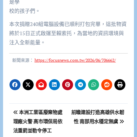
是學
校的孩子們。
本次捐贈240組電腦設備已順利打包完畢，這批物資
將於15日正式啟運至賴索托，為當地的資訊環境與
注入全新能量。
新聞來源：
https://focusnews.com.tw/2026/06/706662/
文
本洲工業區廢棄物處
前瞻建設打造高雄供水韌
章
理廠火警 高市環保局依
性 南部用水穩定無虞
法重罰並勒令停工
導