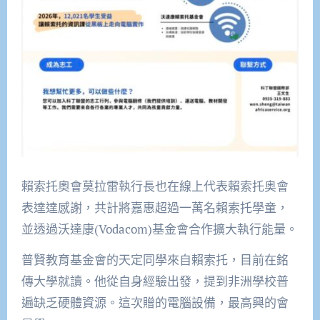
賴索托奧會莫拉雷執行長也在線上代表賴索托奥會
表達達感謝，共計將嘉惠超過一萬名賴索托學童，
並透過沃達康(Vodacom)基金會合作擴大執行能量。
普賢教育基金會的天定同學來自賴索托，目前在銘
傳大學就讀。他從自身經驗出發，提到非洲學校普
遍缺乏硬體資源。這次贈的電腦設備，最高興的會