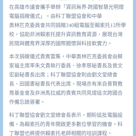
在高雄市議會攜手舉辦「資訊無界·跨國智慧光明燈
電腦捐贈儀式」。由科丁聯盟協會和中華
奧林匹克委員會共同捐贈240組電腦至賴索托12所學
校，協助非洲賴索托提升資訊教育資源，展現台灣
民間與體育界深厚的國際關懷與科技軟實力。
本次捐贈儀式貴賓雲集，中華奧林匹克委員會由蔡
家福主席率朱文貴執行委員、徐孝慈秘書長及曾文
宏副秘書長出席；科丁聯盟協會則由劉文堂總會
長、田國書秘書長代表出席。現場亦有來自普賢教
育基金會及非洲馬拉威的貴賓共同見證這次跨國合
作備忘錄簽署。
科丁聯盟協會劉文堂總會長表示，期盼這批電腦設
備，為賴索托的青年開啟更多數位學習的機會。科
丁聯盟也將提供賴索托老師相關的培訓課程。