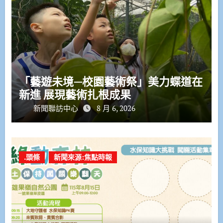
「藝遊未境—校園藝術祭」美力蝶道在
新進 展現藝術扎根成果
新聞聯訪中心
8 月 6, 2026
.頭條
新聞來源:焦點時報