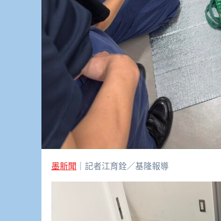
墨新聞
｜記者江育銓／基隆報導