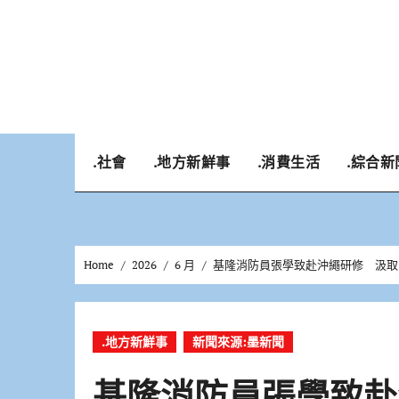
Skip
to
content
.社會
.地方新鮮事
.消費生活
.綜合新
Home
2026
6 月
基隆消防員張學致赴沖繩研修 汲取
.地方新鮮事
新聞來源:墨新聞
基隆消防員張學致赴