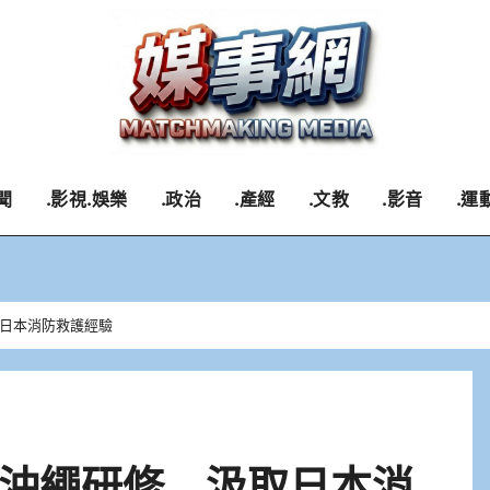
聞
.影視.娛樂
.政治
.產經
.文教
.影音
.運
日本消防救護經驗
沖繩研修 汲取日本消